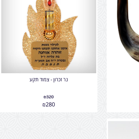
נר זכרון - צמוד תקע
₪
320
₪
280