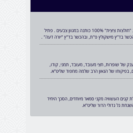
לקראת הקיץ הקרב ניתן להשיג "חולצות ציצית" 100% כותנה במגוון צבעים . פתיל
נק של שופרות, חצי מעובד, מעובד, תמני, קודו,
ים, בפיקוחו של הגאון הרב שלמה מחפוד שליט''א.
ת קנים העשוויה מקני סמאר מיוחדים, הסכך היחיד
גחת גל גדולי הדור שליט''א.