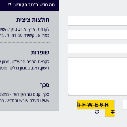
מה חדש ב"נזר הקודש" ?!
חולצות ציצית
כפול 8 , קשירה עבודת יד . בהכשר בד''ץ מישקולץ פ''ת, ובהכשר בד''ץ ''יורה דעה" .
שופרות
לקראת החגים הבעל''ט, מגוון ע
דישון, ראם, במגוון גדלים וסוג
סכך
סכך ,קנים נזר הקודש" - מחצל
שאינו מעלה עובש ומתליע. בהש
b F W E 6 H
T