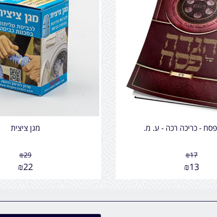
סח - כריכה רכה - ע. מ.
מגן ציצית
₪
29
₪
17
₪
22
₪
13