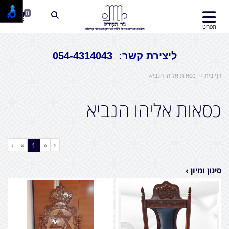
0
תפריט
ליצירת קשר: 054-4314043
דף בית
כסאות אליהו הנביא
כסאות אליהו הנביא
›
»
«
‹
(current)
1
סינון ומיון ›