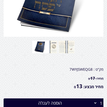
מק"ט :
7WYJSWEQG8
17
מחיר:
₪
13
מחיר מבצע:
₪
הוספה לעגלה