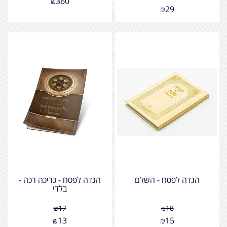
₪
360
₪
29
הגדה לפסח - השלם
הגדה לפסח - כריכה רכה -
בלדי
₪
17
₪
18
₪
13
₪
15