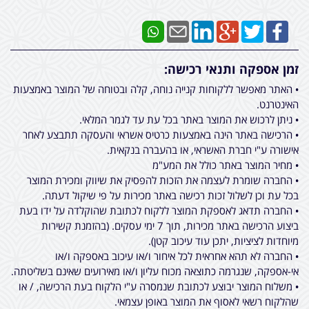
זמן אספקה ותנאי רכישה:
• האתר מאפשר ללקוחות קנייה נוחה, קלה ובטוחה של המוצר באמצעות
האינטרנט.
• ניתן לרכוש את המוצר באתר בכל עת עד לגמר המלאי.
• הרכישה באתר הינה באמצעות כרטיס אשראי והעסקה תתבצע לאחר
אישורה ע"י חברת האשראי, או בהעברה בנקאית.
• מחיר המוצר באתר כולל את המע"מ
• החברה שומרת לעצמה את הזכות להפסיק את שיווק ומכירת המוצר
בכל עת וכן לשלול זכות רכישה באתר מכירות על פי שיקול דעתה.
• החברה תדאג לאספקת המוצר ללקוח לכתובת שהוקלדה על ידו בעת
ביצוע הרכישה באתר מכירות, תוך 7 ימי עסקים. (בהזמנת קשירות
מיוחדות לציציות, יתכן עוד עיכוב קטן).
• החברה לא תהא אחראית לכל איחור ו/או עיכוב באספקה ו/או
אי-אספקה, שנגרמה כתוצאה מכוח עליון ו/או מאירועים שאינם בשליטתה.
• משלוח המוצר יבוצע לכתובת שנמסרה ע"י הלקוח בעת הרכישה, / או
שהלקוח רשאי לאסוף את המוצר באופן עצמאי.