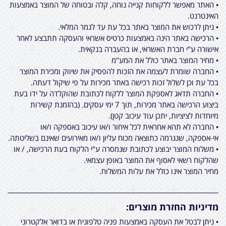
• האתר מאפשר ללקוחות קנייה נוחה, קלה ובטוחה של המוצר באמצעות
האינטרנט.
• ניתן לרכוש את המוצר באתר בכל עת עד לגמר המלאי.
• הרכישה באתר הינה באמצעות כרטיס אשראי והעסקה תתבצע לאחר
אישורה ע"י חברת האשראי, או בהעברה בנקאית.
• מחיר המוצר באתר כולל את המע"מ
• החברה שומרת לעצמה את הזכות להפסיק את שיווק ומכירת המוצר
בכל עת וכן לשלול זכות רכישה באתר מכירות על פי שיקול דעתה.
• החברה תדאג לאספקת המוצר ללקוח לכתובת שהוקלדה על ידו בעת
ביצוע הרכישה באתר מכירות, תוך 7 ימי עסקים. (בהזמנת קשירות
מיוחדות לציציות, יתכן עוד עיכוב קטן).
• החברה לא תהא אחראית לכל איחור ו/או עיכוב באספקה ו/או
אי-אספקה, שנגרמה כתוצאה מכוח עליון ו/או מאירועים שאינם בשליטתה.
• משלוח המוצר יבוצע לכתובת שנמסרה ע"י הלקוח בעת הרכישה, / או
שהלקוח רשאי לאסוף את המוצר באופן עצמאי.
מחיר המוצר אינו כולל את עלות המשלוח.
מדיניות החזרת מוצרים:
• ניתן לבטל את העסקה באמצעות פניה טלפונית או בדואר אלקטרוני