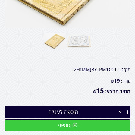
מק"ט :
2FKMMJBYTPM1CC1
19
מחיר:
₪
15
מחיר מבצע:
₪
הוספה לעגלה
ווטסאפ