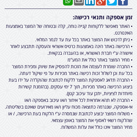
זמן אספקה ותנאי רכישה:
• האתר מאפשר ללקוחות קנייה נוחה, קלה ובטוחה של המוצר באמצעות
האינטרנט.
• ניתן לרכוש את המוצר באתר בכל עת עד לגמר המלאי.
• הרכישה באתר הינה באמצעות כרטיס אשראי והעסקה תתבצע לאחר
אישורה ע"י חברת האשראי, או בהעברה בנקאית.
• מחיר המוצר באתר כולל את המע"מ
• החברה שומרת לעצמה את הזכות להפסיק את שיווק ומכירת המוצר
בכל עת וכן לשלול זכות רכישה באתר מכירות על פי שיקול דעתה.
• החברה תדאג לאספקת המוצר ללקוח לכתובת שהוקלדה על ידו בעת
ביצוע הרכישה באתר מכירות, תוך 7 ימי עסקים. (בהזמנת קשירות
מיוחדות לציציות, יתכן עוד עיכוב קטן).
• החברה לא תהא אחראית לכל איחור ו/או עיכוב באספקה ו/או
אי-אספקה, שנגרמה כתוצאה מכוח עליון ו/או מאירועים שאינם בשליטתה.
• משלוח המוצר יבוצע לכתובת שנמסרה ע"י הלקוח בעת הרכישה, / או
שהלקוח רשאי לאסוף את המוצר באופן עצמאי.
מחיר המוצר אינו כולל את עלות המשלוח.