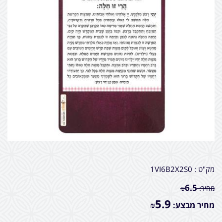
מק"ט :
1VI6B2X2S0
6.5
מחיר:
₪
5.9
מחיר מבצע:
₪