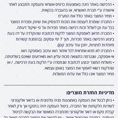
• הרכישה באתר הינה באמצעות כרטיס אשראי והעסקה תתבצע לאחר
אישורה ע"י חברת האשראי, או בהעברה בנקאית.
• מחיר המוצר באתר כולל את המע"מ
• החברה שומרת לעצמה את הזכות להפסיק את שיווק ומכירת המוצר
בכל עת וכן לשלול זכות רכישה באתר מכירות על פי שיקול דעתה.
• החברה תדאג לאספקת המוצר ללקוח לכתובת שהוקלדה על ידו בעת
ביצוע הרכישה באתר מכירות, תוך 7 ימי עסקים. (בהזמנת קשירות
מיוחדות לציציות, יתכן עוד עיכוב קטן).
• החברה לא תהא אחראית לכל איחור ו/או עיכוב באספקה ו/או
אי-אספקה, שנגרמה כתוצאה מכוח עליון ו/או מאירועים שאינם בשליטתה.
• משלוח המוצר יבוצע לכתובת שנמסרה ע"י הלקוח בעת הרכישה, / או
שהלקוח רשאי לאסוף את המוצר באופן עצמאי.
מחיר המוצר אינו כולל את עלות המשלוח.
מדיניות החזרת מוצרים:
• ניתן לבטל את העסקה באמצעות פניה טלפונית או בדואר אלקטרוני
לשירות הלקוחות של החברה. ביטול העסקה יהיה בתוקף אך ורק לאחר
קבלת פקס או דואר אלקטרוני מהחברה המאשר את הבקשה לביטול
העסקה. במקרה שהביטול אושר – יש להשיב את המוצר לחברה כאשר כל