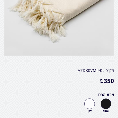
מק"ט :
A7DK0VMI9K
₪
350
צבע הפס
שחור
לבן