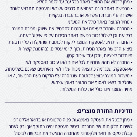
• ניתן לרכוש את המוצר באתר בכל עת עד לגמר המלאי.
• הרכישה באתר הינה באמצעות כרטיס אשראי והעסקה תתבצע לאחר
אישורה ע"י חברת האשראי, או בהעברה בנקאית.
• מחיר המוצר באתר כולל את המע"מ
• החברה שומרת לעצמה את הזכות להפסיק את שיווק ומכירת המוצר
בכל עת וכן לשלול זכות רכישה באתר מכירות על פי שיקול דעתה.
• החברה תדאג לאספקת המוצר ללקוח לכתובת שהוקלדה על ידו בעת
ביצוע הרכישה באתר מכירות, תוך 7 ימי עסקים. (בהזמנת קשירות
מיוחדות לציציות, יתכן עוד עיכוב קטן).
• החברה לא תהא אחראית לכל איחור ו/או עיכוב באספקה ו/או
אי-אספקה, שנגרמה כתוצאה מכוח עליון ו/או מאירועים שאינם בשליטתה.
• משלוח המוצר יבוצע לכתובת שנמסרה ע"י הלקוח בעת הרכישה, / או
שהלקוח רשאי לאסוף את המוצר באופן עצמאי.
מחיר המוצר אינו כולל את עלות המשלוח.
מדיניות החזרת מוצרים:
• ניתן לבטל את העסקה באמצעות פניה טלפונית או בדואר אלקטרוני
לשירות הלקוחות של החברה. ביטול העסקה יהיה בתוקף אך ורק לאחר
קבלת פקס או דואר אלקטרוני מהחברה המאשר את הבקשה לביטול