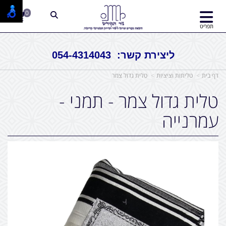
0
תפריט
ליצירת קשר: 054-4314043
דף בית
טליתות וציציות
טלית גדול צמר
טלית גדול צמר - תמני -
עמרנייה