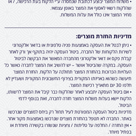
• משלוח המוצר יבוצע לכתובת שנמסרה ע"י הלקוח בעת הרכישה, / או
שהלקוח רשאי לאסוף את המוצר באופן עצמאי.
מחיר המוצר אינו כולל את עלות המשלוח.
מדיניות החזרת מוצרים:
• ניתן לבטל את העסקה באמצעות פניה טלפונית או בדואר אלקטרוני
לשירות הלקוחות של החברה. ביטול העסקה יהיה בתוקף אך ורק לאחר
קבלת פקס או דואר אלקטרוני מהחברה המאשר את הבקשה לביטול
העסקה. במקרה שהביטול אושר – יש להשיב את המוצר לחברה כאשר כל
העלויות הכרוכות בהחזרת המוצר תחולנה על הלקוח. החזרת המוצר
תיעשה כשהוא באריזתו המקורית בצירוף החשבונית המקורית ושעדיין לא
חלפו 30 יום מתאריך רכישת המוצר.
• אם ביטול העסקה יתבצע לאחר שהלקוח כבר קיבל את המוצר לרשותו,
הלקוח יישא בעלות משלוח המוצר חזרה לחברה, זאת בנוסף לדמי
הביטול.
מדיניות ביטול העסקה המפורטת לעיל תחול רק ביחס למוצרים שנרכשו
באתר. החברה לא תטפל בהחזרת מוצרים שנרכשו באמצעות מקור אחר.
• אין החזרה / החלפה על טליתות / ציציות שנשזרו בקשירה מיוחדת או
בפתיל מיוחד.