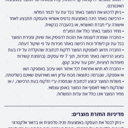
האינטרנט.
• ניתן לרכוש את המוצר באתר בכל עת עד לגמר המלאי.
• הרכישה באתר הינה באמצעות כרטיס אשראי והעסקה תתבצע לאחר
אישורה ע"י חברת האשראי, או בהעברה בנקאית.
• מחיר המוצר באתר כולל את המע"מ
• החברה שומרת לעצמה את הזכות להפסיק את שיווק ומכירת המוצר
בכל עת וכן לשלול זכות רכישה באתר מכירות על פי שיקול דעתה.
• החברה תדאג לאספקת המוצר ללקוח לכתובת שהוקלדה על ידו בעת
ביצוע הרכישה באתר מכירות, תוך 7 ימי עסקים. (בהזמנת קשירות
מיוחדות לציציות, יתכן עוד עיכוב קטן).
• החברה לא תהא אחראית לכל איחור ו/או עיכוב באספקה ו/או
אי-אספקה, שנגרמה כתוצאה מכוח עליון ו/או מאירועים שאינם בשליטתה.
• משלוח המוצר יבוצע לכתובת שנמסרה ע"י הלקוח בעת הרכישה, / או
שהלקוח רשאי לאסוף את המוצר באופן עצמאי.
מחיר המוצר אינו כולל את עלות המשלוח.
מדיניות החזרת מוצרים:
• ניתן לבטל את העסקה באמצעות פניה טלפונית או בדואר אלקטרוני