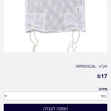
מק"ט :
YBP8ZISLBL
₪
17
מידה: