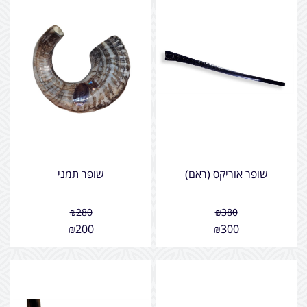
שופר אוריקס (ראם)
שופר תמני
₪
280
₪
380
₪
200
₪
300