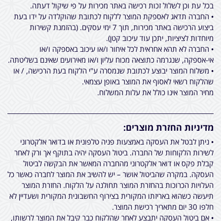
בכל עת וכן לשלול זכות רכישה באתר מכירות על פי שיקול דעתה.
• החברה תדאג לאספקת המוצר ללקוח לכתובת שהוקלדה על ידו בעת
ביצוע הרכישה באתר מכירות, תוך 7 ימי עסקים. (בהזמנת קשירות
מיוחדות לציציות, יתכן עוד עיכוב קטן).
• החברה לא תהא אחראית לכל איחור ו/או עיכוב באספקה ו/או
אי-אספקה, שנגרמה כתוצאה מכוח עליון ו/או מאירועים שאינם בשליטתה.
• משלוח המוצר יבוצע לכתובת שנמסרה ע"י הלקוח בעת הרכישה, / או
שהלקוח רשאי לאסוף את המוצר באופן עצמאי.
מחיר המוצר אינו כולל את עלות המשלוח.
מדיניות החזרת מוצרים:
• ניתן לבטל את העסקה באמצעות פניה טלפונית או בדואר אלקטרוני
לשירות הלקוחות של החברה. ביטול העסקה יהיה בתוקף אך ורק לאחר
קבלת פקס או דואר אלקטרוני מהחברה המאשר את הבקשה לביטול
העסקה. במקרה שהביטול אושר – יש להשיב את המוצר לחברה כאשר כל
העלויות הכרוכות בהחזרת המוצר תחולנה על הלקוח. החזרת המוצר
תיעשה כשהוא באריזתו המקורית בצירוף החשבונית המקורית ושעדיין לא
חלפו 30 יום מתאריך רכישת המוצר.
• אם ביטול העסקה יתבצע לאחר שהלקוח כבר קיבל את המוצר לרשותו,