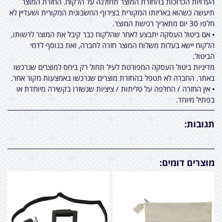
העלויות הכרוכות בהחזרת המוצר תחולנה על הלקוח. החזרת המוצר
תיעשה כשהוא באריזתו המקורית בצירוף החשבונית המקורית ושעדיין לא
חלפו 30 יום מתאריך רכישת המוצר.
• אם ביטול העסקה יתבצע לאחר שהלקוח כבר קיבל את המוצר לרשותו,
הלקוח יישא בעלות משלוח המוצר חזרה לחברה, זאת בנוסף לדמי
הביטול.
מדיניות ביטול העסקה המפורטת לעיל תחול רק ביחס למוצרים שנרכשו
באתר. החברה לא תטפל בהחזרת מוצרים שנרכשו באמצעות מקור אחר.
• אין החזרה / החלפה על טליתות / ציציות שנשזרו בקשירה מיוחדת או
בפתיל מיוחד.
תגובות:
מוצרים דומים: