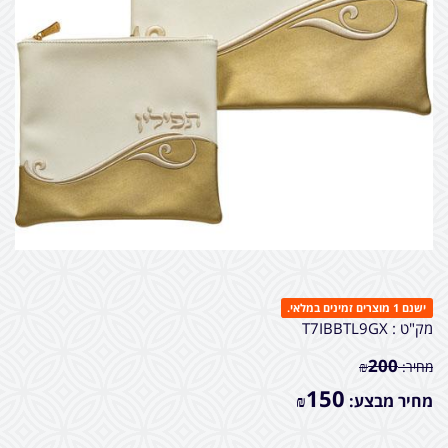
ישנם 1 מוצרים זמינים במלאי.
מק"ט :
T7IBBTL9GX
200
מחיר:
₪
150
מחיר מבצע:
₪