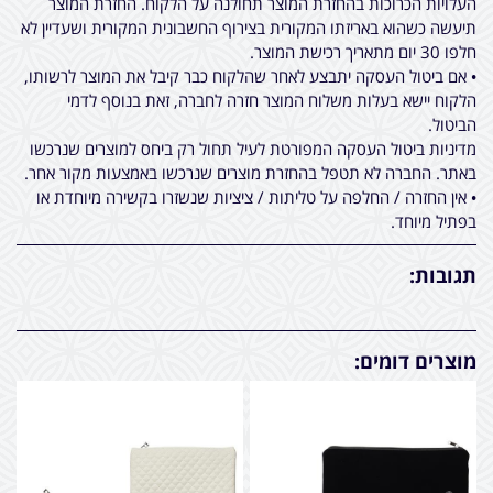
העלויות הכרוכות בהחזרת המוצר תחולנה על הלקוח. החזרת המוצר
תיעשה כשהוא באריזתו המקורית בצירוף החשבונית המקורית ושעדיין לא
חלפו 30 יום מתאריך רכישת המוצר.
• אם ביטול העסקה יתבצע לאחר שהלקוח כבר קיבל את המוצר לרשותו,
הלקוח יישא בעלות משלוח המוצר חזרה לחברה, זאת בנוסף לדמי
הביטול.
מדיניות ביטול העסקה המפורטת לעיל תחול רק ביחס למוצרים שנרכשו
באתר. החברה לא תטפל בהחזרת מוצרים שנרכשו באמצעות מקור אחר.
• אין החזרה / החלפה על טליתות / ציציות שנשזרו בקשירה מיוחדת או
בפתיל מיוחד.
תגובות:
מוצרים דומים: