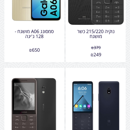
נוקיה 215/220 כשר
סמסונג A06 מושגח -
מושגח
128 ג'יגה
₪
379
₪
650
₪
249