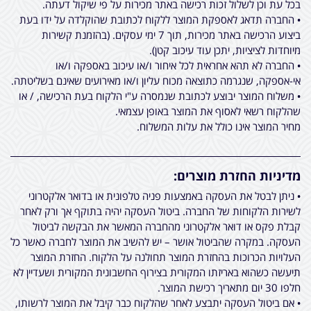
בכל עת וכן לשלול זכות רכישה באתר מכירות על פי שיקול דעתה.
• החברה תדאג לאספקת המוצר ללקוח לכתובת שהוקלדה על ידו בעת
ביצוע הרכישה באתר מכירות, תוך 7 ימי עסקים. (בהזמנת קשירות
מיוחדות לציציות, יתכן עוד עיכוב קטן).
• החברה לא תהא אחראית לכל איחור ו/או עיכוב באספקה ו/או
אי-אספקה, שנגרמה כתוצאה מכוח עליון ו/או מאירועים שאינם בשליטתה.
• משלוח המוצר יבוצע לכתובת שנמסרה ע"י הלקוח בעת הרכישה, / או
שהלקוח רשאי לאסוף את המוצר באופן עצמאי.
מחיר המוצר אינו כולל את עלות המשלוח.
מדיניות החזרת מוצרים:
• ניתן לבטל את העסקה באמצעות פניה טלפונית או בדואר אלקטרוני
לשירות הלקוחות של החברה. ביטול העסקה יהיה בתוקף אך ורק לאחר
קבלת פקס או דואר אלקטרוני מהחברה המאשר את הבקשה לביטול
העסקה. במקרה שהביטול אושר – יש להשיב את המוצר לחברה כאשר כל
העלויות הכרוכות בהחזרת המוצר תחולנה על הלקוח. החזרת המוצר
תיעשה כשהוא באריזתו המקורית בצירוף החשבונית המקורית ושעדיין לא
חלפו 30 יום מתאריך רכישת המוצר.
• אם ביטול העסקה יתבצע לאחר שהלקוח כבר קיבל את המוצר לרשותו,