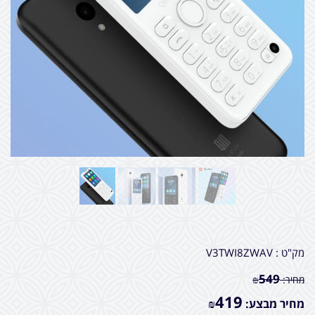
מק"ט :
V3TWI8ZWAV
549
מחיר:
₪
419
מחיר מבצע:
₪