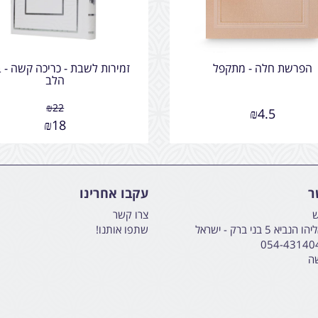
הפרשת חלה - מתקפל
זמירות לשבת - כריכה קשה - ב
הלב
₪
22
₪
4.5
₪
18
ר
עקבו אחרינו
ש
צרו קשר
א 5 בני ברק - ישראל
שתפו אותנו!
054-43140
שה