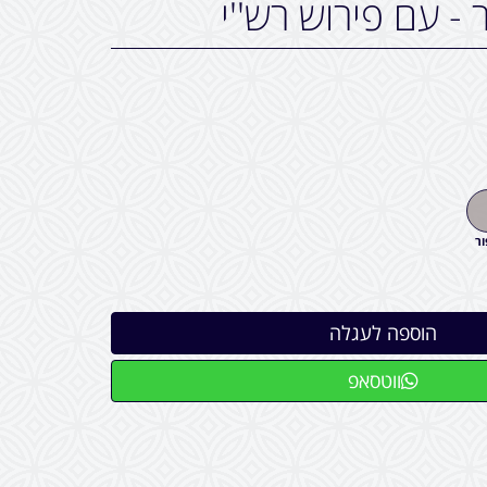
- עם פירוש רש''י
ר
ווטסאפ