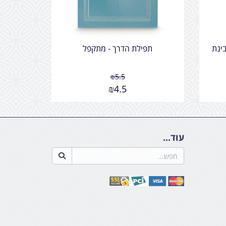
ינת
תפילת הדרך - מתקפל
₪
5.5
₪
4.5
עוד...