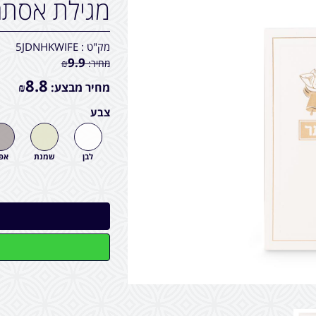
מגילת אסתר 
מק"ט :
5JDNHKWIFE
9.9
מחיר:
₪
8.8
מחיר מבצע:
₪
צבע
לבן
שמנת
אפו