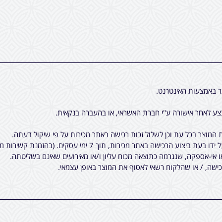
ר באמצעות האינטרנט.
ע לאחר אישורה ע"י חברת האשראי, או בהעברה בנקאית.
המוצר בכל עת וכן לשלול זכות רכישה באתר מכירות על פי שיקול דעתה.
7 ימי עסקים. (בהזמנת קשירות מיוחדות לציציות, יתכן עוד עיכוב קטן).
ו אי-אספקה, שנגרמה כתוצאה מכוח עליון ו/או מאירועים שאינם בשליטתה.
שה, / או שהלקוח רשאי לאסוף את המוצר באופן עצמאי.