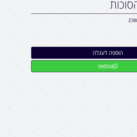
סוכות
Z3B
ווטסאפ