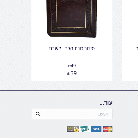
 -
סידור כונת הלב - לשבת
₪
49
₪
39
עוד...