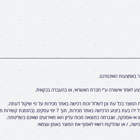
ר באמצעות האינטרנט.
ע לאחר אישורה ע"י חברת האשראי, או בהעברה בנקאית.
המוצר בכל עת וכן לשלול זכות רכישה באתר מכירות על פי שיקול דעתה.
7 ימי עסקים. (בהזמנת קשירות מיוחדות לציציות, יתכן עוד עיכוב קטן).
ו אי-אספקה, שנגרמה כתוצאה מכוח עליון ו/או מאירועים שאינם בשליטתה.
שה, / או שהלקוח רשאי לאסוף את המוצר באופן עצמאי.