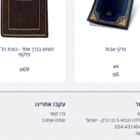
פרקי אבות
חומש בכרך אחד - כוונת הלב
פלקסי
₪
9
₪
69
₪
6
ר
עקבו אחרינו
ש
צרו קשר
א 5 בני ברק - ישראל
שתפו אותנו!
054-43140
שה