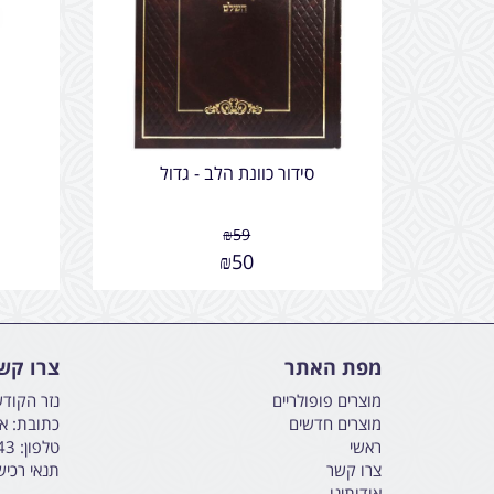
סידור כוונת הלב - גדול
₪
59
₪
50
מפת האתר
צרו קש
מוצרים פופולריים
נזר הקוד
מוצרים חדשים
כתובת: אליהו הנבי
ראשי
טלפון:
43
צרו קשר
תנאי רכי
אודותינו