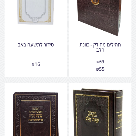
תהילים מחולק - כוונת
סידור לתשעה באב
הלב
₪
69
₪
16
₪
55