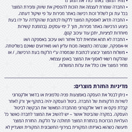
• מחיר המוצר באתר כולל את המע"מ
• החברה שומרת לעצמה את הזכות להפסיק את שיווק ומכירת המוצר
בכל עת וכן לשלול זכות רכישה באתר מכירות על פי שיקול דעתה.
• החברה תדאג לאספקת המוצר ללקוח לכתובת שהוקלדה על ידו בעת
ביצוע הרכישה באתר מכירות, תוך 7 ימי עסקים. (בהזמנת קשירות
מיוחדות לציציות, יתכן עוד עיכוב קטן).
• החברה לא תהא אחראית לכל איחור ו/או עיכוב באספקה ו/או
אי-אספקה, שנגרמה כתוצאה מכוח עליון ו/או מאירועים שאינם בשליטתה.
• משלוח המוצר יבוצע לכתובת שנמסרה ע"י הלקוח בעת הרכישה, / או
שהלקוח רשאי לאסוף את המוצר באופן עצמאי.
מחיר המוצר אינו כולל את עלות המשלוח.
מדיניות החזרת מוצרים:
• ניתן לבטל את העסקה באמצעות פניה טלפונית או בדואר אלקטרוני
לשירות הלקוחות של החברה. ביטול העסקה יהיה בתוקף אך ורק לאחר
קבלת פקס או דואר אלקטרוני מהחברה המאשר את הבקשה לביטול
העסקה. במקרה שהביטול אושר – יש להשיב את המוצר לחברה כאשר כל
העלויות הכרוכות בהחזרת המוצר תחולנה על הלקוח. החזרת המוצר
תיעשה כשהוא באריזתו המקורית בצירוף החשבונית המקורית ושעדיין לא