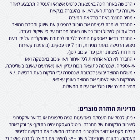
• הרכישה באתר הינה באמצעות כרטיס אשראי והעסקה תתבצע לאחר
אישורה ע"י חברת האשראי, או בהעברה בנקאית.
• מחיר המוצר באתר כולל את המע"מ
• החברה שומרת לעצמה את הזכות להפסיק את שיווק ומכירת המוצר
בכל עת וכן לשלול זכות רכישה באתר מכירות על פי שיקול דעתה.
• החברה תדאג לאספקת המוצר ללקוח לכתובת שהוקלדה על ידו בעת
ביצוע הרכישה באתר מכירות, תוך 7 ימי עסקים. (בהזמנת קשירות
מיוחדות לציציות, יתכן עוד עיכוב קטן).
• החברה לא תהא אחראית לכל איחור ו/או עיכוב באספקה ו/או
אי-אספקה, שנגרמה כתוצאה מכוח עליון ו/או מאירועים שאינם בשליטתה.
• משלוח המוצר יבוצע לכתובת שנמסרה ע"י הלקוח בעת הרכישה, / או
שהלקוח רשאי לאסוף את המוצר באופן עצמאי.
מחיר המוצר אינו כולל את עלות המשלוח.
מדיניות החזרת מוצרים:
• ניתן לבטל את העסקה באמצעות פניה טלפונית או בדואר אלקטרוני
לשירות הלקוחות של החברה. ביטול העסקה יהיה בתוקף אך ורק לאחר
קבלת פקס או דואר אלקטרוני מהחברה המאשר את הבקשה לביטול
העסקה. במקרה שהביטול אושר – יש להשיב את המוצר לחברה כאשר כל