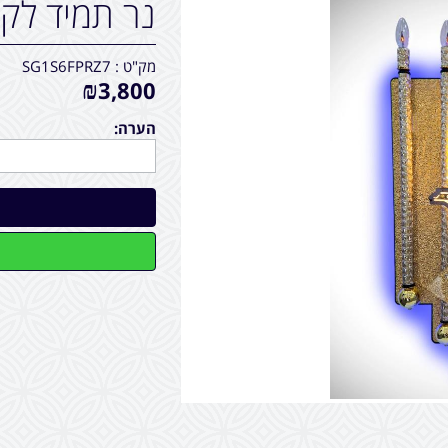
נר תמיד לקיר -
מק"ט :
SG1S6FPRZ7
₪
3,800
הערה: