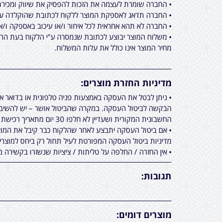
• החברה שומרת לעצמה את הזכות להפסיק את שיווק ומכירת 
• החברה תדאג לאספקת המוצר ללקוח לכתובת שהוקלדה על ידו בעת ביצוע הרכישה באתר מכירות, תוך 
• החברה לא תהא אחראית לכל איחור ו/או עיכוב באספקה ו/א
• משלוח המוצר יבוצע לכתובת שנמסרה ע"י הלקוח בעת הרכי
מחיר המוצר אינו כולל את עלות המשלוח.
מדיניות החזרת מוצרים:
• ניתן לבטל את העסקה באמצעות פניה טלפונית או בדואר 
הבקשה לביטול העסקה. במקרה שהביטול אושר – יש להשיב א
החשבונית המקורית ושעדיין לא חלפו 30 יום מתאריך רכישת המוצר.
• אם ביטול העסקה יתבצע לאחר שהלקוח כבר קיבל את המוצר
מדיניות ביטול העסקה המפורטת לעיל תחול רק ביחס למוצר
• אין החזרה / החלפה על טליתות / ציציות שנשזרו בקשירה מ
תגובות:
מוצרים דומים: