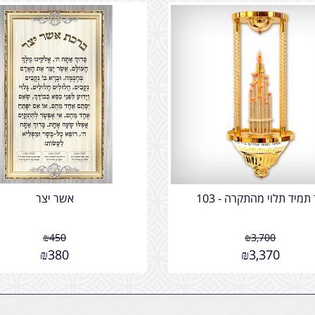
תמיד תלוי מהתקרה - 103
אשר יצר
₪
450
₪
3,700
₪
380
₪
3,370