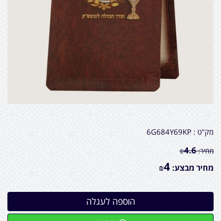
מק"ט :
6G684Y69KP
4.6
מחיר:
₪
4
מחיר מבצע:
₪