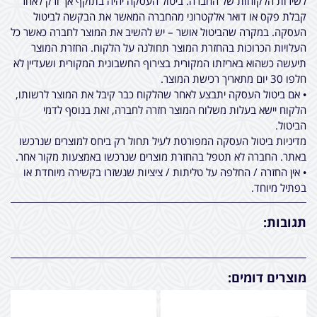
לשירות הלקוחות של החברה. ביטול העסקה יהיה בתוקף אך ורק לאחר
קבלת פקס או דואר אלקטרוני מהחברה המאשר את הבקשה לביטול
העסקה. במקרה שהביטול אושר – יש להשיב את המוצר לחברה כאשר כל
העלויות הכרוכות בהחזרת המוצר תחולנה על הלקוח. החזרת המוצר
תיעשה כשהוא באריזתו המקורית בצירוף החשבונית המקורית ושעדיין לא
חלפו 30 יום מתאריך רכישת המוצר.
• אם ביטול העסקה יתבצע לאחר שהלקוח כבר קיבל את המוצר לרשותו,
הלקוח יישא בעלות משלוח המוצר חזרה לחברה, זאת בנוסף לדמי
הביטול.
מדיניות ביטול העסקה המפורטת לעיל תחול רק ביחס למוצרים שנרכשו
באתר. החברה לא תטפל בהחזרת מוצרים שנרכשו באמצעות מקור אחר.
• אין החזרה / החלפה על טליתות / ציציות שנשזרו בקשירה מיוחדת או
בפתיל מיוחד.
תגובות:
מוצרים דומים: