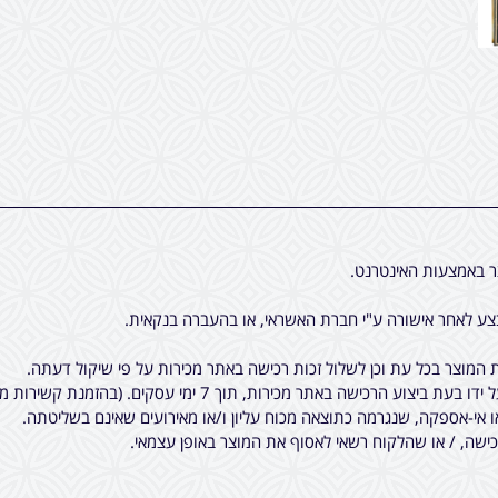
ר באמצעות האינטרנט.
ע לאחר אישורה ע"י חברת האשראי, או בהעברה בנקאית.
המוצר בכל עת וכן לשלול זכות רכישה באתר מכירות על פי שיקול דעתה.
7 ימי עסקים. (בהזמנת קשירות מיוחדות לציציות, יתכן עוד עיכוב קטן).
ו אי-אספקה, שנגרמה כתוצאה מכוח עליון ו/או מאירועים שאינם בשליטתה.
שה, / או שהלקוח רשאי לאסוף את המוצר באופן עצמאי.