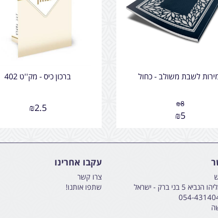
ירות לשבת משולב - כחול
ברכון כיס - מק''ט 402
₪
8
₪
2.5
₪
5
ר
עקבו אחרינו
ש
צרו קשר
א 5 בני ברק - ישראל
שתפו אותנו!
054-43140
שה