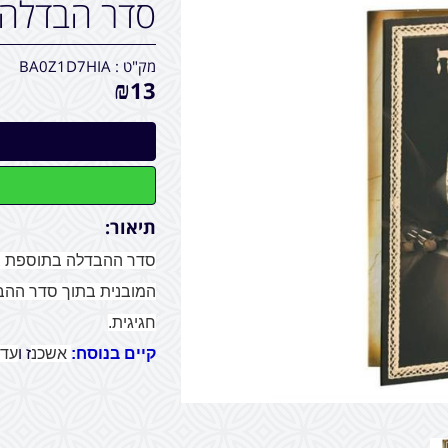
סדר הבדלה
מק"ט :
BA0Z1D7HIA
₪
13
תיאור:
סדר ההבדלה בתוספת ב
המובנית בתוך סדר ההבד
חגיגית.
קיים בנוסח:
אשכנ
ז ו
עדו