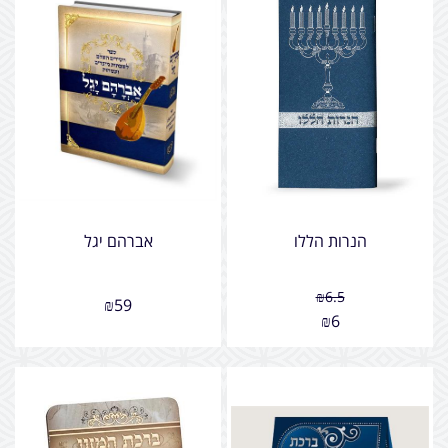
הנרות הללו
אברהם יגל
₪
6.5
₪
59
₪
6