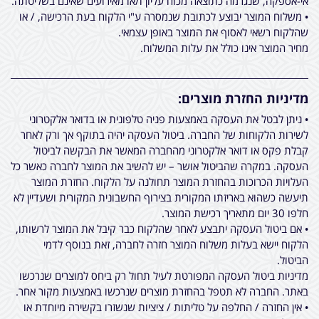
אי-אספקה, שנגרמה כתוצאה מכוח עליון ו/או מאירועים שאינם בשליטתה.
• משלוח המוצר יבוצע לכתובת שנמסרה ע"י הלקוח בעת הרכישה, / או
שהלקוח רשאי לאסוף את המוצר באופן עצמאי.
מחיר המוצר אינו כולל את עלות המשלוח.
מדיניות החזרת מוצרים:
• ניתן לבטל את העסקה באמצעות פניה טלפונית או בדואר אלקטרוני
לשירות הלקוחות של החברה. ביטול העסקה יהיה בתוקף אך ורק לאחר
קבלת פקס או דואר אלקטרוני מהחברה המאשר את הבקשה לביטול
העסקה. במקרה שהביטול אושר – יש להשיב את המוצר לחברה כאשר כל
העלויות הכרוכות בהחזרת המוצר תחולנה על הלקוח. החזרת המוצר
תיעשה כשהוא באריזתו המקורית בצירוף החשבונית המקורית ושעדיין לא
חלפו 30 יום מתאריך רכישת המוצר.
• אם ביטול העסקה יתבצע לאחר שהלקוח כבר קיבל את המוצר לרשותו,
הלקוח יישא בעלות משלוח המוצר חזרה לחברה, זאת בנוסף לדמי
הביטול.
מדיניות ביטול העסקה המפורטת לעיל תחול רק ביחס למוצרים שנרכשו
באתר. החברה לא תטפל בהחזרת מוצרים שנרכשו באמצעות מקור אחר.
• אין החזרה / החלפה על טליתות / ציציות שנשזרו בקשירה מיוחדת או