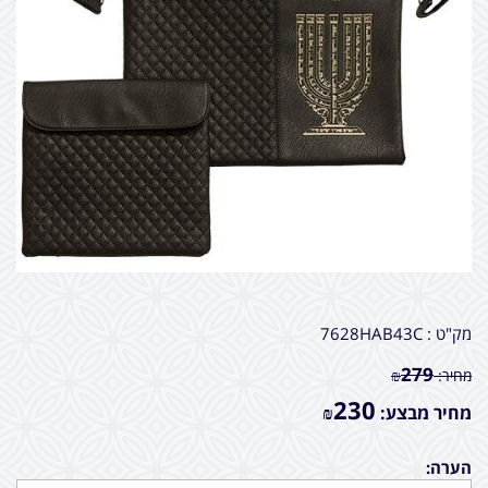
מק"ט :
7628HAB43C
279
מחיר:
₪
230
מחיר מבצע:
₪
הערה: