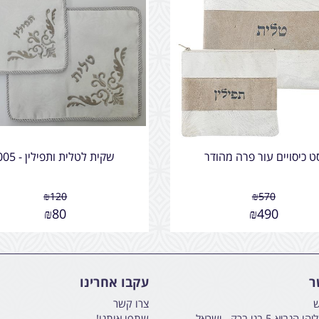
ט כיסויים עור פרה מהודר
שקית לטלית ותפילין - 005
₪
120
₪
570
₪
80
₪
490
ר
עקבו אחרינו
ש
צרו קשר
א 5 בני ברק - ישראל
שתפו אותנו!