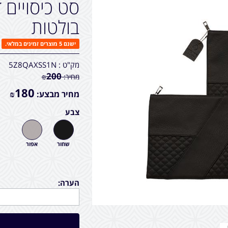
סט כיסויים ד
בולטות
ישנם 5 מוצרים זמינים במלאי.
מק"ט :
5Z8QAXSS1N
200
מחיר:
₪
180
מחיר מבצע:
₪
צבע
שחור
אפור
הערה: