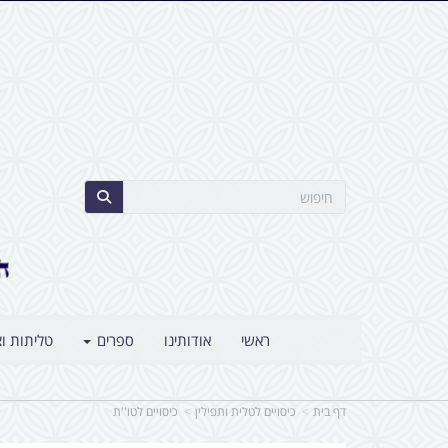
ראשי
אודותינו
ספרים
טליתות וצ
דף בית
כיסויים לטלית ותפילין
כיסויים לטו''ת