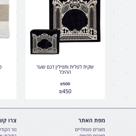
שקית לטלית ותפילין דגם שער
ס
ההיכל
₪
500
₪
450
מפת האתר
צרו קש
מוצרים פופולריים
נזר הקוד
מוצרים חדשים
כתובת: אליהו הנבי