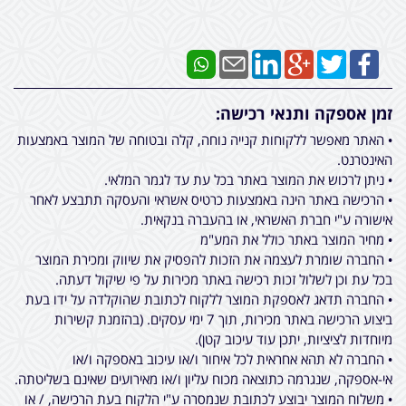
זמן אספקה ותנאי רכישה:
• האתר מאפשר ללקוחות קנייה נוחה, קלה ובטוחה של המוצר באמצעות
האינטרנט.
• ניתן לרכוש את המוצר באתר בכל עת עד לגמר המלאי.
• הרכישה באתר הינה באמצעות כרטיס אשראי והעסקה תתבצע לאחר
אישורה ע"י חברת האשראי, או בהעברה בנקאית.
• מחיר המוצר באתר כולל את המע"מ
• החברה שומרת לעצמה את הזכות להפסיק את שיווק ומכירת המוצר
בכל עת וכן לשלול זכות רכישה באתר מכירות על פי שיקול דעתה.
• החברה תדאג לאספקת המוצר ללקוח לכתובת שהוקלדה על ידו בעת
ביצוע הרכישה באתר מכירות, תוך 7 ימי עסקים. (בהזמנת קשירות
מיוחדות לציציות, יתכן עוד עיכוב קטן).
• החברה לא תהא אחראית לכל איחור ו/או עיכוב באספקה ו/או
אי-אספקה, שנגרמה כתוצאה מכוח עליון ו/או מאירועים שאינם בשליטתה.
• משלוח המוצר יבוצע לכתובת שנמסרה ע"י הלקוח בעת הרכישה, / או