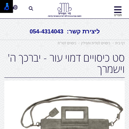
0
תפריט
ליצירת קשר: 054-4314043
דף בית
כיסויים לטלית ותפילין
כיסויים לטו''ת
סט כיסויים דמוי עור - יברכך ה'
וישמרך