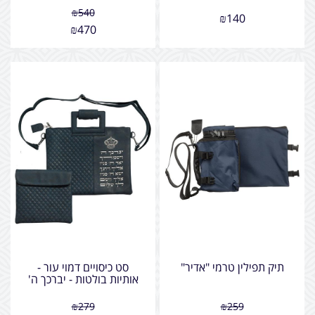
₪
540
₪
140
₪
470
תיק תפילין טרמי "אדיר"
סט כיסויים דמוי עור -
אותיות בולטות - יברכך ה'
₪
279
₪
259