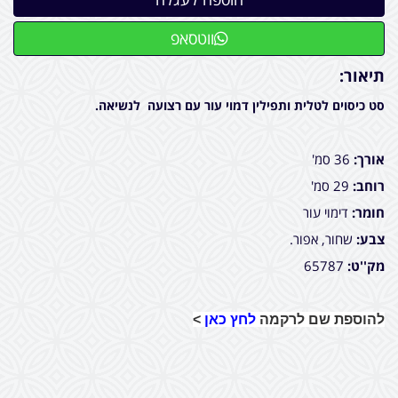
ווטסאפ
תיאור:
סט כיסוים לטלית ותפילין דמוי עור עם רצועה לנשיאה.
אורך:
36 סמ'
רוחב:
29 סמ'
חומר:
דימוי עור
צבע:
שחור, אפור.
מק''ט:
65787
להוספת שם לרקמה
לחץ כאן
>