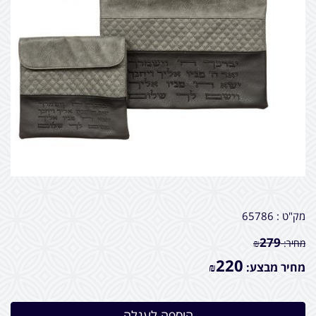
מק"ט :
65786
279
מחיר:
₪
220
מחיר מבצע:
₪