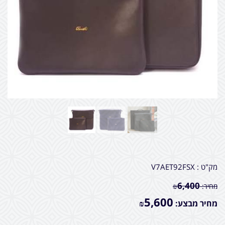
מק"ט :
V7AET92FSX
6,400
מחיר:
₪
5,600
מחיר מבצע:
₪