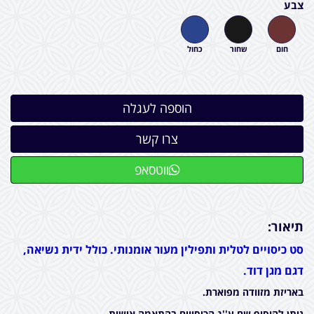
צבע
חום
שחור
כחול
ווטסאפ
תיאור:
סט כיסויים לטלית ותפילין מעור אומנותי. כולל ידית נשיאה,
דגם מגן דוד.
באריזת מזוודה מפוארת.
ניתן להוסיף שם ע''ג הכיסווים בהתאמה אישית.