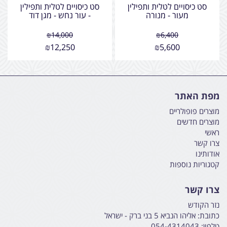
סט כיסויים לטלית ותפילין
סט כיסויים לטלית ותפילין
מעור - מנורה
- עור נחש - מגן דוד
₪
14,000
₪
6,400
₪
12,250
₪
5,600
מפת האתר
מוצרים פופולריים
מוצרים חדשים
ראשי
צרו קשר
אודותינו
קטגוריות נוספות
צרו קשר
נזר הקודש
כתובת:
אליהו הנביא 5 בני ברק - ישראל
טלפון:
054-4314043