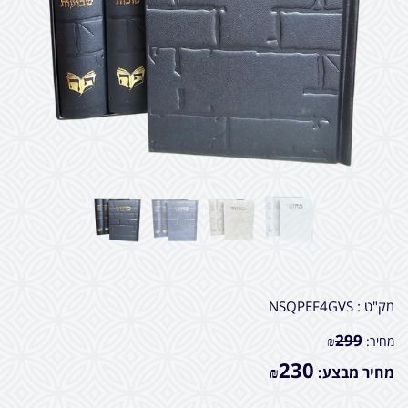
מק"ט :
NSQPEF4GVS
299
מחיר:
₪
230
מחיר מבצע:
₪