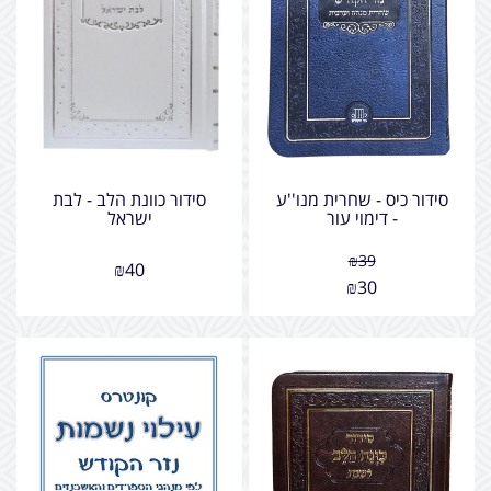
סידור כיס - שחרית מנו''ע
סידור כוונת הלב - לבת
- דימוי עור
ישראל
₪
39
₪
40
₪
30