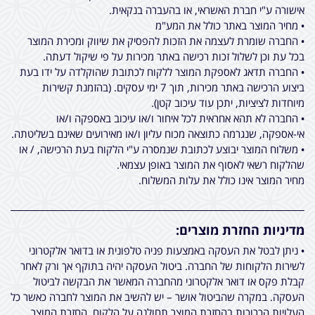
אישורה ע"י חברת האשראי, או בהעברה בנקאית.
• מחיר המוצר באתר כולל את המע"מ
• החברה שומרת לעצמה את הזכות להפסיק את שיווק ומכירת המוצר
בכל עת וכן לשלול זכות רכישה באתר מכירות על פי שיקול דעתה.
• החברה תדאג לאספקת המוצר ללקוח לכתובת שהוקלדה על ידו בעת
ביצוע הרכישה באתר מכירות, תוך 7 ימי עסקים. (בהזמנת קשירות
מיוחדות לציציות, יתכן עוד עיכוב קטן).
• החברה לא תהא אחראית לכל איחור ו/או עיכוב באספקה ו/או
אי-אספקה, שנגרמה כתוצאה מכוח עליון ו/או מאירועים שאינם בשליטתה.
• משלוח המוצר יבוצע לכתובת שנמסרה ע"י הלקוח בעת הרכישה, / או
שהלקוח רשאי לאסוף את המוצר באופן עצמאי.
מחיר המוצר אינו כולל את עלות המשלוח.
מדיניות החזרת מוצרים:
• ניתן לבטל את העסקה באמצעות פניה טלפונית או בדואר אלקטרוני
לשירות הלקוחות של החברה. ביטול העסקה יהיה בתוקף אך ורק לאחר
קבלת פקס או דואר אלקטרוני מהחברה המאשר את הבקשה לביטול
העסקה. במקרה שהביטול אושר – יש להשיב את המוצר לחברה כאשר כל
העלויות הכרוכות בהחזרת המוצר תחולנה על הלקוח. החזרת המוצר