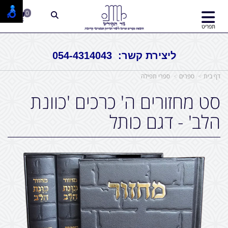
0
תפריט
ליצירת קשר: 054-4314043
דף בית
ספרים
ספרי תפילה
סט מחזורים ה' כרכים 'כוונת
הלב' - דגם כותל