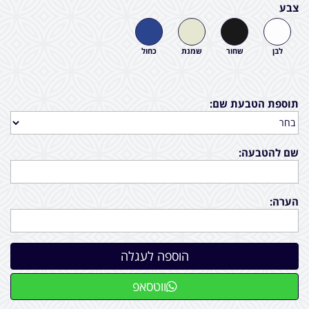
צבע
לבן
שחור
שמנת
כחול
תוספת הטבעת שם:
שם להטבעה:
הערה:
ווטסאפ