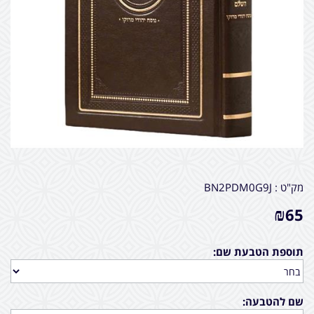
מק"ט :
BN2PDM0G9J
₪
65
תוספת הטבעת שם:
שם להטבעה: