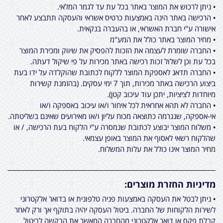
• ניתן לרכוש את המוצר באתר בכל עת עד לגמר המלאי.
• הרכישה באתר הינה באמצעות כרטיס אשראי והעסקה תתבצע לאחר
אישורה ע"י חברת האשראי, או בהעברה בנקאית.
• מחיר המוצר באתר כולל את המע"מ
• החברה שומרת לעצמה את הזכות להפסיק את שיווק ומכירת המוצר
בכל עת וכן לשלול זכות רכישה באתר מכירות על פי שיקול דעתה.
• החברה תדאג לאספקת המוצר ללקוח לכתובת שהוקלדה על ידו בעת
ביצוע הרכישה באתר מכירות, תוך 7 ימי עסקים. (בהזמנת קשירות
מיוחדות לציציות, יתכן עוד עיכוב קטן).
• החברה לא תהא אחראית לכל איחור ו/או עיכוב באספקה ו/או
אי-אספקה, שנגרמה כתוצאה מכוח עליון ו/או מאירועים שאינם בשליטתה.
• משלוח המוצר יבוצע לכתובת שנמסרה ע"י הלקוח בעת הרכישה, / או
שהלקוח רשאי לאסוף את המוצר באופן עצמאי.
מחיר המוצר אינו כולל את עלות המשלוח.
מדיניות החזרת מוצרים:
• ניתן לבטל את העסקה באמצעות פניה טלפונית או בדואר אלקטרוני
לשירות הלקוחות של החברה. ביטול העסקה יהיה בתוקף אך ורק לאחר
קבלת פקס או דואר אלקטרוני מהחברה המאשר את הבקשה לביטול