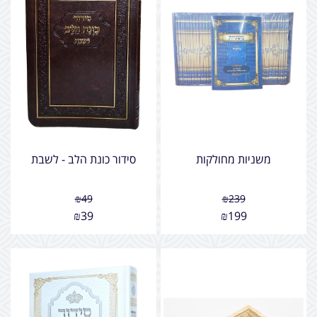
משניות מחולקות
סידור כונת הלב - לשבת
₪
49
₪
239
₪
39
₪
199