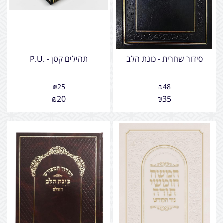
סידור שחרית - כונת הלב
תהילים קטן - .P.U
₪
25
₪
48
₪
20
₪
35