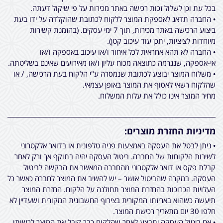
בכל עת וכן לשלול זכות רכישה באתר מכירות על פי שיקול דעתה.
• החברה תדאג לאספקת המוצר ללקוח לכתובת שהוקלדה על ידו בעת
ביצוע הרכישה באתר מכירות, תוך 7 ימי עסקים. (בהזמנת קשירות
מיוחדות לציציות, יתכן עוד עיכוב קטן).
• החברה לא תהא אחראית לכל איחור ו/או עיכוב באספקה ו/או
אי-אספקה, שנגרמה כתוצאה מכוח עליון ו/או מאירועים שאינם בשליטתה.
• משלוח המוצר יבוצע לכתובת שנמסרה ע"י הלקוח בעת הרכישה, / או
שהלקוח רשאי לאסוף את המוצר באופן עצמאי.
מחיר המוצר אינו כולל את עלות המשלוח.
מדיניות החזרת מוצרים:
• ניתן לבטל את העסקה באמצעות פניה טלפונית או בדואר אלקטרוני
לשירות הלקוחות של החברה. ביטול העסקה יהיה בתוקף אך ורק לאחר
קבלת פקס או דואר אלקטרוני מהחברה המאשר את הבקשה לביטול
העסקה. במקרה שהביטול אושר – יש להשיב את המוצר לחברה כאשר כל
העלויות הכרוכות בהחזרת המוצר תחולנה על הלקוח. החזרת המוצר
תיעשה כשהוא באריזתו המקורית בצירוף החשבונית המקורית ושעדיין לא
חלפו 30 יום מתאריך רכישת המוצר.
• אם ביטול העסקה יתבצע לאחר שהלקוח כבר קיבל את המוצר לרשותו,