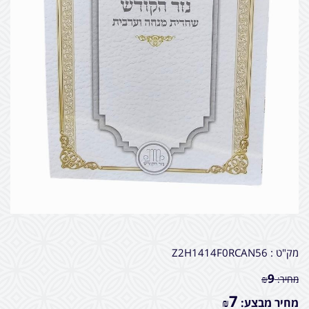
מק"ט :
Z2H1414F0RCAN56
9
מחיר:
₪
7
מחיר מבצע:
₪