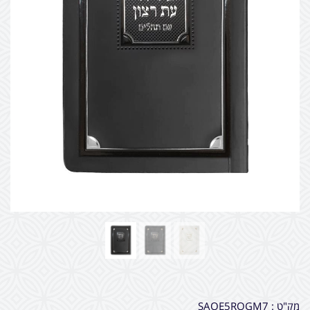
מק"ט :
SAOE5RQGM7