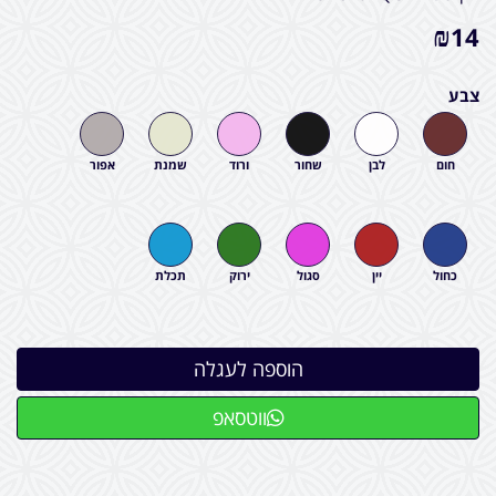
₪
14
צבע
חום
לבן
שחור
ורוד
שמנת
אפור
כחול
יין
סגול
ירוק
תכלת
ווטסאפ