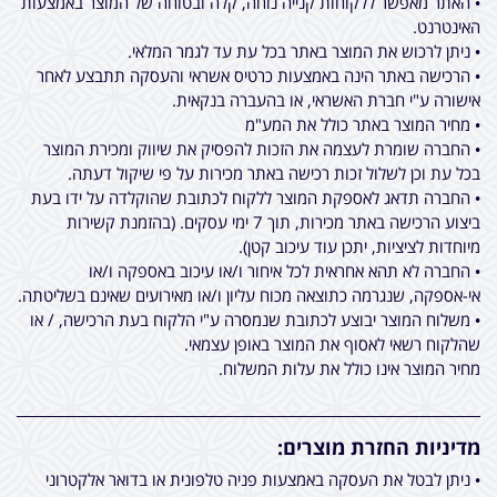
• האתר מאפשר ללקוחות קנייה נוחה, קלה ובטוחה של המוצר באמצעות
האינטרנט.
• ניתן לרכוש את המוצר באתר בכל עת עד לגמר המלאי.
• הרכישה באתר הינה באמצעות כרטיס אשראי והעסקה תתבצע לאחר
אישורה ע"י חברת האשראי, או בהעברה בנקאית.
• מחיר המוצר באתר כולל את המע"מ
• החברה שומרת לעצמה את הזכות להפסיק את שיווק ומכירת המוצר
בכל עת וכן לשלול זכות רכישה באתר מכירות על פי שיקול דעתה.
• החברה תדאג לאספקת המוצר ללקוח לכתובת שהוקלדה על ידו בעת
ביצוע הרכישה באתר מכירות, תוך 7 ימי עסקים. (בהזמנת קשירות
מיוחדות לציציות, יתכן עוד עיכוב קטן).
• החברה לא תהא אחראית לכל איחור ו/או עיכוב באספקה ו/או
אי-אספקה, שנגרמה כתוצאה מכוח עליון ו/או מאירועים שאינם בשליטתה.
• משלוח המוצר יבוצע לכתובת שנמסרה ע"י הלקוח בעת הרכישה, / או
שהלקוח רשאי לאסוף את המוצר באופן עצמאי.
מחיר המוצר אינו כולל את עלות המשלוח.
מדיניות החזרת מוצרים:
• ניתן לבטל את העסקה באמצעות פניה טלפונית או בדואר אלקטרוני