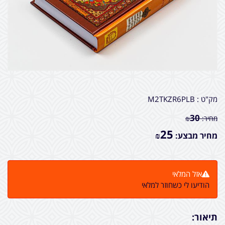
מק"ט :
M2TKZR6PLB
30
מחיר:
₪
25
מחיר מבצע:
₪
אזל המלאי
הודיעו לי כשחוזר למלאי
תיאור: