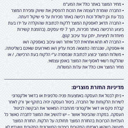
• מחיר המוצר באתר כולל את המע"מ
• החברה שומרת לעצמה את הזכות להפסיק את שיווק ומכירת המוצר
בכל עת וכן לשלול זכות רכישה באתר מכירות על פי שיקול דעתה.
• החברה תדאג לאספקת המוצר ללקוח לכתובת שהוקלדה על ידו בעת
ביצוע הרכישה באתר מכירות, תוך 7 ימי עסקים. (בהזמנת קשירות
מיוחדות לציציות, יתכן עוד עיכוב קטן).
• החברה לא תהא אחראית לכל איחור ו/או עיכוב באספקה ו/או
אי-אספקה, שנגרמה כתוצאה מכוח עליון ו/או מאירועים שאינם בשליטתה.
• משלוח המוצר יבוצע לכתובת שנמסרה ע"י הלקוח בעת הרכישה, / או
שהלקוח רשאי לאסוף את המוצר באופן עצמאי.
מחיר המוצר אינו כולל את עלות המשלוח.
מדיניות החזרת מוצרים:
• ניתן לבטל את העסקה באמצעות פניה טלפונית או בדואר אלקטרוני
לשירות הלקוחות של החברה. ביטול העסקה יהיה בתוקף אך ורק לאחר
קבלת פקס או דואר אלקטרוני מהחברה המאשר את הבקשה לביטול
העסקה. במקרה שהביטול אושר – יש להשיב את המוצר לחברה כאשר כל
העלויות הכרוכות בהחזרת המוצר תחולנה על הלקוח. החזרת המוצר
תיעשה כשהוא באריזתו המקורית בצירוף החשבונית המקורית ושעדיין לא