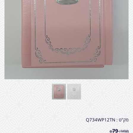
מק"ט :
Q734WP12TN
79
מחיר:
₪