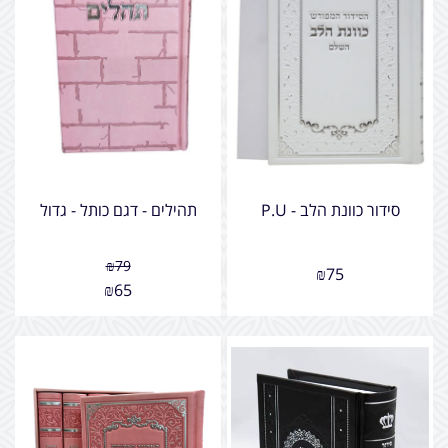
סידור כוונת הלב - P.U
תהילים - דגם כותל - גדול
₪
79
₪
75
₪
65