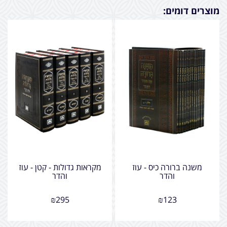
מוצרים דומים:
משנה ברורה כיס - עוז
מקראות גדולות - קטן - עוז
והדר
והדר
₪
295
₪
123