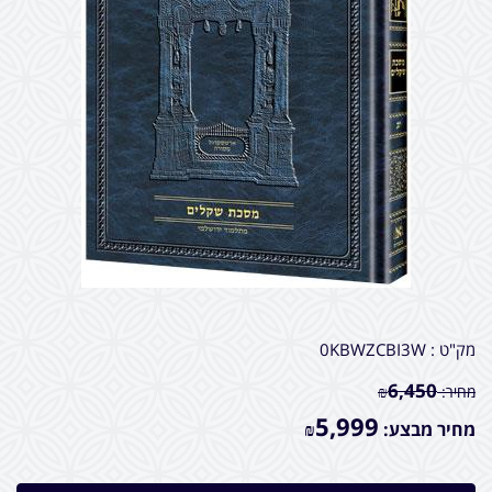
מק"ט :
0KBWZCBI3W
6,450
מחיר:
₪
5,999
מחיר מבצע:
₪