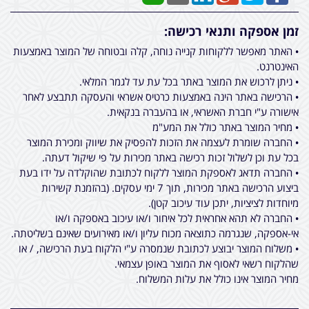
זמן אספקה ותנאי רכישה:
• האתר מאפשר ללקוחות קנייה נוחה, קלה ובטוחה של המוצר באמצעות
האינטרנט.
• ניתן לרכוש את המוצר באתר בכל עת עד לגמר המלאי.
• הרכישה באתר הינה באמצעות כרטיס אשראי והעסקה תתבצע לאחר
אישורה ע"י חברת האשראי, או בהעברה בנקאית.
• מחיר המוצר באתר כולל את המע"מ
• החברה שומרת לעצמה את הזכות להפסיק את שיווק ומכירת המוצר
בכל עת וכן לשלול זכות רכישה באתר מכירות על פי שיקול דעתה.
• החברה תדאג לאספקת המוצר ללקוח לכתובת שהוקלדה על ידו בעת
ביצוע הרכישה באתר מכירות, תוך 7 ימי עסקים. (בהזמנת קשירות
מיוחדות לציציות, יתכן עוד עיכוב קטן).
• החברה לא תהא אחראית לכל איחור ו/או עיכוב באספקה ו/או
אי-אספקה, שנגרמה כתוצאה מכוח עליון ו/או מאירועים שאינם בשליטתה.
• משלוח המוצר יבוצע לכתובת שנמסרה ע"י הלקוח בעת הרכישה, / או
שהלקוח רשאי לאסוף את המוצר באופן עצמאי.
מחיר המוצר אינו כולל את עלות המשלוח.