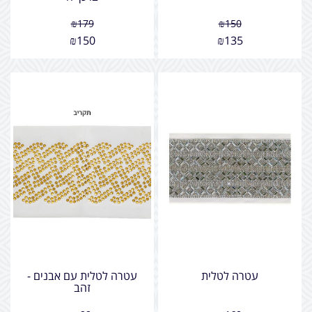
₪
179
₪
150
₪
150
₪
135
עטרה לטלית
עטרה לטלית עם אבנים -
זהב