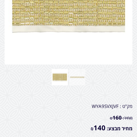
מק"ט :
WYA9SVXJVF
160
מחיר:
₪
140
מחיר מבצע:
₪