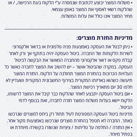
• משלוח המוצר יבוצע לכתובת שנמסרה ע"י הלקוח בעת הרכישה, / או
שהלקוח רשאי לאסוף את המוצר באופן עצמאי.
מחיר המוצר אינו כולל את עלות המשלוח.
מדיניות החזרת מוצרים:
• ניתן לבטל את העסקה באמצעות פניה טלפונית או בדואר אלקטרוני
לשירות הלקוחות של החברה. ביטול העסקה יהיה בתוקף אך ורק לאחר
קבלת פקס או דואר אלקטרוני מהחברה המאשר את הבקשה לביטול
העסקה. במקרה שהביטול אושר – יש להשיב את המוצר לחברה כאשר כל
העלויות הכרוכות בהחזרת המוצר תחולנה על הלקוח. החזרת המוצר
תיעשה כשהוא באריזתו המקורית בצירוף החשבונית המקורית ושעדיין לא
חלפו 30 יום מתאריך רכישת המוצר.
• אם ביטול העסקה יתבצע לאחר שהלקוח כבר קיבל את המוצר לרשותו,
הלקוח יישא בעלות משלוח המוצר חזרה לחברה, זאת בנוסף לדמי
הביטול.
מדיניות ביטול העסקה המפורטת לעיל תחול רק ביחס למוצרים שנרכשו
באתר. החברה לא תטפל בהחזרת מוצרים שנרכשו באמצעות מקור אחר.
• אין החזרה / החלפה על טליתות / ציציות שנשזרו בקשירה מיוחדת או
בפתיל מיוחד.