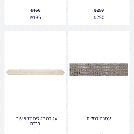
₪
150
₪
299
₪
135
₪
250
עטרה לטלית
עטרה לטלית דמוי עור -
ברכה