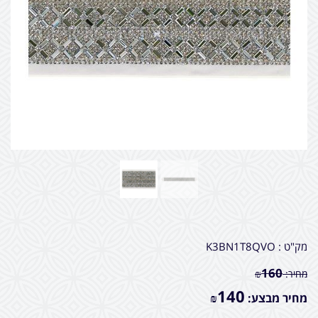
מק"ט :
K3BN1T8QVO
160
מחיר:
₪
140
מחיר מבצע:
₪