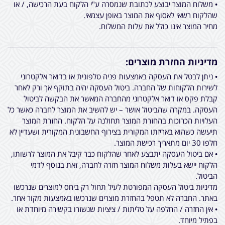
• משלוח המוצר יבוצע לכתובת שנמסרה ע"י הלקוח בעת הרכישה, / או
שהלקוח רשאי לאסוף את המוצר באופן עצמאי.
מחיר המוצר אינו כולל את עלות המשלוח.
מדיניות החזרת מוצרים:
• ניתן לבטל את העסקה באמצעות פניה טלפונית או בדואר אלקטרוני
לשירות הלקוחות של החברה. ביטול העסקה יהיה בתוקף אך ורק לאחר
קבלת פקס או דואר אלקטרוני מהחברה המאשר את הבקשה לביטול
העסקה. במקרה שהביטול אושר – יש להשיב את המוצר לחברה כאשר כל
העלויות הכרוכות בהחזרת המוצר תחולנה על הלקוח. החזרת המוצר
תיעשה כשהוא באריזתו המקורית בצירוף החשבונית המקורית ושעדיין לא
חלפו 30 יום מתאריך רכישת המוצר.
• אם ביטול העסקה יתבצע לאחר שהלקוח כבר קיבל את המוצר לרשותו,
הלקוח יישא בעלות משלוח המוצר חזרה לחברה, זאת בנוסף לדמי
הביטול.
מדיניות ביטול העסקה המפורטת לעיל תחול רק ביחס למוצרים שנרכשו
באתר. החברה לא תטפל בהחזרת מוצרים שנרכשו באמצעות מקור אחר.
• אין החזרה / החלפה על טליתות / ציציות שנשזרו בקשירה מיוחדת או
בפתיל מיוחד.