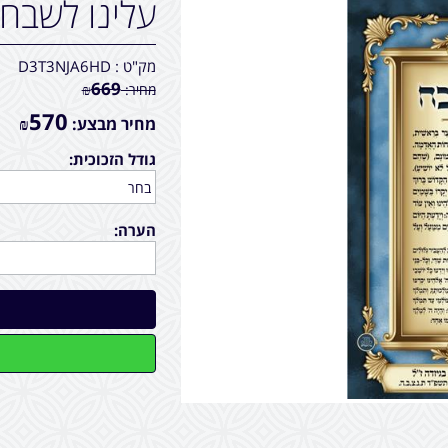
עלינו לשבח
מק"ט :
D3T3NJA6HD
669
מחיר:
₪
570
מחיר מבצע:
₪
גודל הזכוכית:
הערה: