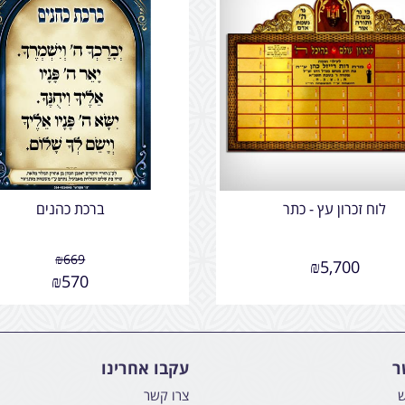
לוח זכרון עץ - כתר
ברכת כהנים
₪
669
₪
5,700
₪
570
ר
עקבו אחרינו
ש
צרו קשר