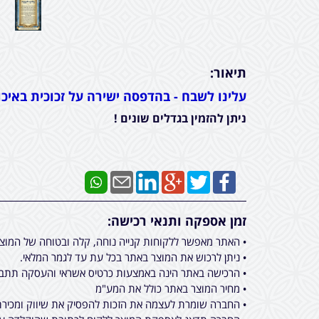
תיאור:
עלינו לשבח - בהדפסה ישירה על זכוכית באיכות 4K, זכוכית מלוטשת ומחוסמת בעובי 6 מ''מ, כולל אביזרי תלייה (3 סמ' מהקיר) באמצעות ספ
ניתן להזמין בגדלים שונים !
זמן אספקה ותנאי רכישה:
• האתר מאפשר ללקוחות קנייה נוחה, קלה ובטוחה של המוצ
• ניתן לרכוש את המוצר באתר בכל עת עד לגמר המלאי.
• הרכישה באתר הינה באמצעות כרטיס אשראי והעסקה תתבצ
• מחיר המוצר באתר כולל את המע"מ
• החברה שומרת לעצמה את הזכות להפסיק את שיווק ומכירת 