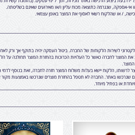
7 ימי עסקים. (בהזמנת קשירות מיוחדות לציציות, יתכן עוד עיכוב קטן).
ו אי-אספקה, שנגרמה כתוצאה מכוח עליון ו/או מאירועים שאינם בשליטתה.
שה, / או שהלקוח רשאי לאסוף את המוצר באופן עצמאי.
אלקטרוני לשירות הלקוחות של החברה. ביטול העסקה יהיה בתוקף אך ורק לא
ת המוצר לחברה כאשר כל העלויות הכרוכות בהחזרת המוצר תחולנה על הלקו
 לרשותו, הלקוח יישא בעלות משלוח המוצר חזרה לחברה, זאת בנוסף לדמי ה
ים שנרכשו באתר. החברה לא תטפל בהחזרת מוצרים שנרכשו באמצעות מקור א
יוחדת או בפתיל מיוחד.