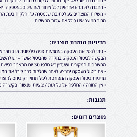
• החברה תדאג לאספקת המוצר ללקוח לכתובת שהוקלדה על ידו בעת ביצוע הרכישה באתר מכירות, תוך 
• החברה לא תהא אחראית לכל איחור ו/או עיכוב באספקה ו/א
• משלוח המוצר יבוצע לכתובת שנמסרה ע"י הלקוח בעת הרכי
מחיר המוצר אינו כולל את עלות המשלוח.
מדיניות החזרת מוצרים:
• ניתן לבטל את העסקה באמצעות פניה טלפונית או בדואר 
הבקשה לביטול העסקה. במקרה שהביטול אושר – יש להשיב א
החשבונית המקורית ושעדיין לא חלפו 30 יום מתאריך רכישת המוצר.
• אם ביטול העסקה יתבצע לאחר שהלקוח כבר קיבל את המוצר
מדיניות ביטול העסקה המפורטת לעיל תחול רק ביחס למוצר
• אין החזרה / החלפה על טליתות / ציציות שנשזרו בקשירה מ
תגובות:
מוצרים דומים: