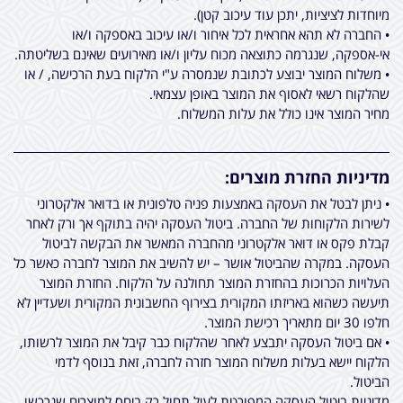
מיוחדות לציציות, יתכן עוד עיכוב קטן).
• החברה לא תהא אחראית לכל איחור ו/או עיכוב באספקה ו/או
אי-אספקה, שנגרמה כתוצאה מכוח עליון ו/או מאירועים שאינם בשליטתה.
• משלוח המוצר יבוצע לכתובת שנמסרה ע"י הלקוח בעת הרכישה, / או
שהלקוח רשאי לאסוף את המוצר באופן עצמאי.
מחיר המוצר אינו כולל את עלות המשלוח.
מדיניות החזרת מוצרים:
• ניתן לבטל את העסקה באמצעות פניה טלפונית או בדואר אלקטרוני
לשירות הלקוחות של החברה. ביטול העסקה יהיה בתוקף אך ורק לאחר
קבלת פקס או דואר אלקטרוני מהחברה המאשר את הבקשה לביטול
העסקה. במקרה שהביטול אושר – יש להשיב את המוצר לחברה כאשר כל
העלויות הכרוכות בהחזרת המוצר תחולנה על הלקוח. החזרת המוצר
תיעשה כשהוא באריזתו המקורית בצירוף החשבונית המקורית ושעדיין לא
חלפו 30 יום מתאריך רכישת המוצר.
• אם ביטול העסקה יתבצע לאחר שהלקוח כבר קיבל את המוצר לרשותו,
הלקוח יישא בעלות משלוח המוצר חזרה לחברה, זאת בנוסף לדמי
הביטול.
מדיניות ביטול העסקה המפורטת לעיל תחול רק ביחס למוצרים שנרכשו