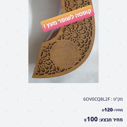
מק"ט :
6OV0CQ8L2F
120
מחיר:
₪
100
מחיר מבצע:
₪