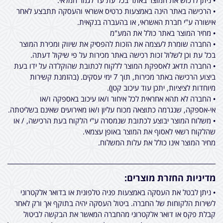
• ניתן לרכוש את המוצר באתר בכל עת עד לגמר המלאי.
• הרכישה באתר הינה באמצעות כרטיס אשראי והעסקה תתבצע לאחר
אישורה ע"י חברת האשראי, או בהעברה בנקאית.
• מחיר המוצר באתר כולל את המע"מ
• החברה שומרת לעצמה את הזכות להפסיק את שיווק ומכירת המוצר
בכל עת וכן לשלול זכות רכישה באתר מכירות על פי שיקול דעתה.
• החברה תדאג לאספקת המוצר ללקוח לכתובת שהוקלדה על ידו בעת
ביצוע הרכישה באתר מכירות, תוך 7 ימי עסקים. (בהזמנת קשירות
מיוחדות לציציות, יתכן עוד עיכוב קטן).
• החברה לא תהא אחראית לכל איחור ו/או עיכוב באספקה ו/או
אי-אספקה, שנגרמה כתוצאה מכוח עליון ו/או מאירועים שאינם בשליטתה.
• משלוח המוצר יבוצע לכתובת שנמסרה ע"י הלקוח בעת הרכישה, / או
שהלקוח רשאי לאסוף את המוצר באופן עצמאי.
מחיר המוצר אינו כולל את עלות המשלוח.
מדיניות החזרת מוצרים:
• ניתן לבטל את העסקה באמצעות פניה טלפונית או בדואר אלקטרוני
לשירות הלקוחות של החברה. ביטול העסקה יהיה בתוקף אך ורק לאחר
קבלת פקס או דואר אלקטרוני מהחברה המאשר את הבקשה לביטול