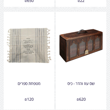
₪
650
₪
22
שס עוז והדר - כיס
מטפחת ספרים
₪
120
₪
620