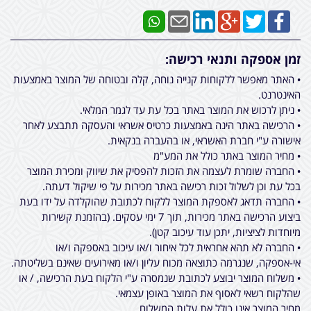
זמן אספקה ותנאי רכישה:
• האתר מאפשר ללקוחות קנייה נוחה, קלה ובטוחה של המוצר באמצעות
האינטרנט.
• ניתן לרכוש את המוצר באתר בכל עת עד לגמר המלאי.
• הרכישה באתר הינה באמצעות כרטיס אשראי והעסקה תתבצע לאחר
אישורה ע"י חברת האשראי, או בהעברה בנקאית.
• מחיר המוצר באתר כולל את המע"מ
• החברה שומרת לעצמה את הזכות להפסיק את שיווק ומכירת המוצר
בכל עת וכן לשלול זכות רכישה באתר מכירות על פי שיקול דעתה.
• החברה תדאג לאספקת המוצר ללקוח לכתובת שהוקלדה על ידו בעת
ביצוע הרכישה באתר מכירות, תוך 7 ימי עסקים. (בהזמנת קשירות
מיוחדות לציציות, יתכן עוד עיכוב קטן).
• החברה לא תהא אחראית לכל איחור ו/או עיכוב באספקה ו/או
אי-אספקה, שנגרמה כתוצאה מכוח עליון ו/או מאירועים שאינם בשליטתה.
• משלוח המוצר יבוצע לכתובת שנמסרה ע"י הלקוח בעת הרכישה, / או
שהלקוח רשאי לאסוף את המוצר באופן עצמאי.
מחיר המוצר אינו כולל את עלות המשלוח.