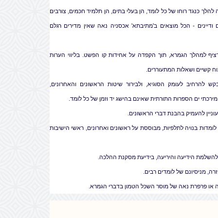
להלך כנגד רוחו של כל לומד, הן בעלי בתים, הן תלמיד חכמים, צורבים
ם ודיינים - הכל מוצאים ב'מתיבתא' אכסניה נאה שאין מדירים רגלם
רציף למהלך הגמרא, תוך הקפדה על אחידות קו הפשט. בליווי הערות
ח קשיים ושאלות המתעוררים.
 להרחיב לעומק הסוגיא, ולבירור שיטות הראשונים והאחרונים,
ירכתי ים הספרות התורתית שאינם בהישג יד וזמן של כל לומד.
וניין להעמיק בהבנת דברי הראשונים.
לומדות בנויה לתלפיות, מבוססת על ראשונים ואחרונים, ראשי הישיבות
להשלמת הידיעה והיריעה, בידיעת מסקנת ההלכה.
וחזרה, מניסיונם של לומדים רבים.
או פרפרת נאה של מוסר השכל הטמון בדברי הגמרא.