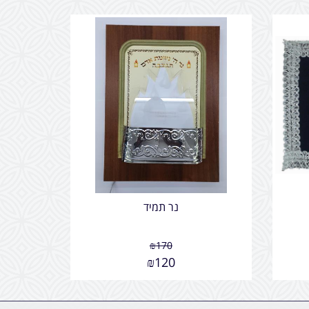
נר תמיד
₪
170
₪
120