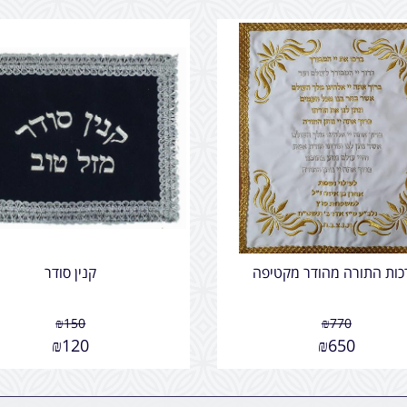
כות התורה מהודר מקטיפה
קנין סודר
₪
150
₪
770
₪
120
₪
650