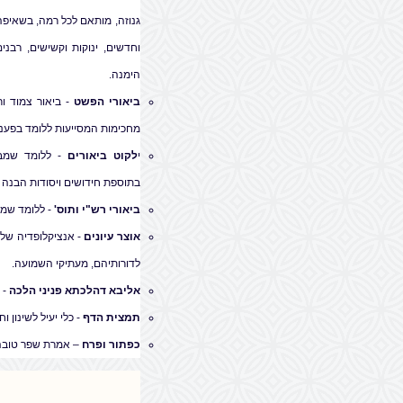
גנוזה, מותאם לכל רמה, בשאיפה 
וחדשים, ינוקות וקשישים, רבני
הימנה.
ביאורי הפשט
- ביאור צמוד ו
מחכימות המסייעות ללומד בפענו
י
לקוט ביאורים
- ללומד שמבקש
בתוספת חידושים ויסודות הבנה מ
ביאורי רש"י ותוס'
- ללומד שמע
אוצר עיונים
- אנציקלופדיה של 
לדורותיהם, מעתיקי השמועה.
אליבא דהלכתא פניני הלכה
- 
תמצית הדף
- כלי יעיל לשינון 
כפתור ופרח
– אמרת שפר טובה 