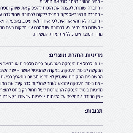
• מחיר המוצר באתר כולל את המע"מ
• החברה שומרת לעצמה את הזכות להפסיק את שיווק ומכירת 
• החברה תדאג לאספקת המוצר ללקוח לכתובת שהוקלדה על ידו בעת ביצוע הרכישה באתר מכירות, תוך 
• החברה לא תהא אחראית לכל איחור ו/או עיכוב באספקה ו/א
• משלוח המוצר יבוצע לכתובת שנמסרה ע"י הלקוח בעת הרכי
מחיר המוצר אינו כולל את עלות המשלוח.
מדיניות החזרת מוצרים:
• ניתן לבטל את העסקה באמצעות פניה טלפונית או בדואר 
הבקשה לביטול העסקה. במקרה שהביטול אושר – יש להשיב א
החשבונית המקורית ושעדיין לא חלפו 30 יום מתאריך רכישת המוצר.
• אם ביטול העסקה יתבצע לאחר שהלקוח כבר קיבל את המוצר
מדיניות ביטול העסקה המפורטת לעיל תחול רק ביחס למוצר
• אין החזרה / החלפה על טליתות / ציציות שנשזרו בקשירה מ
תגובות: