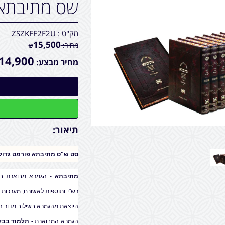
שס מתיבתא 
מק"ט :
ZSZKFF2F2U
15,500
מחיר:
₪
14,900
מחיר מבצע:
תיאור:
סט ש"ס מתיבתא פורמט גדול 135 כרכים / עוז והדר
מתיבתא
- הגמרא מבוארת בש
רש"י ותוספות לאשורם, מערכות ל
היוצאת מהגמרא בשילוב מדור הל
הגמרא המבוארת
- תלמוד בבלי