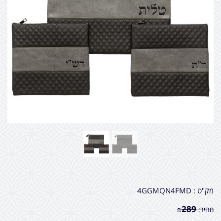
מק"ט :
4GGMQN4FMD
289
מחיר:
₪