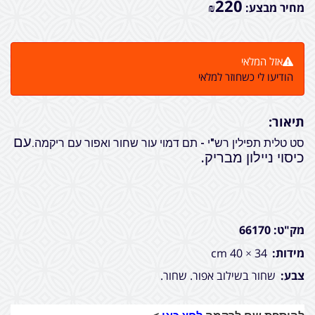
220
מחיר מבצע:
₪
אזל המלאי
הודיעו לי כשחוזר למלאי
תיאור:
עם
סט טלית תפילין רש"י - תם דמוי עור שחור ואפור עם ריקמה.
כיסוי ניילון מבריק.
מק"ט: 66170
מידות:
34 × 40 cm
צבע:
שחור בשילוב אפור. שחור.