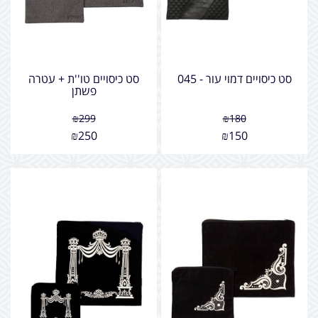
סט כיסויים דמוי עור - 045
סט כיסויים טו''ת + עטרה
פשתן
₪
299
₪
180
₪
250
₪
150