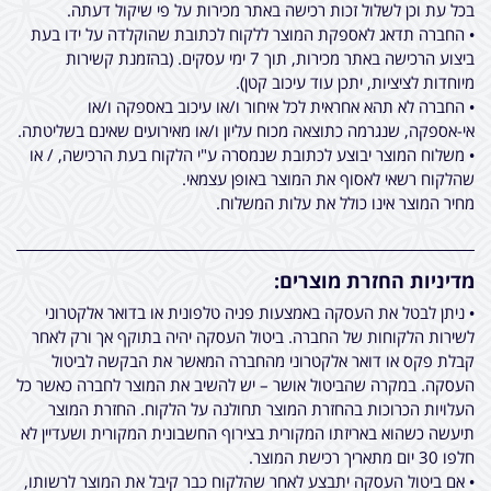
בכל עת וכן לשלול זכות רכישה באתר מכירות על פי שיקול דעתה.
• החברה תדאג לאספקת המוצר ללקוח לכתובת שהוקלדה על ידו בעת
ביצוע הרכישה באתר מכירות, תוך 7 ימי עסקים. (בהזמנת קשירות
מיוחדות לציציות, יתכן עוד עיכוב קטן).
• החברה לא תהא אחראית לכל איחור ו/או עיכוב באספקה ו/או
אי-אספקה, שנגרמה כתוצאה מכוח עליון ו/או מאירועים שאינם בשליטתה.
• משלוח המוצר יבוצע לכתובת שנמסרה ע"י הלקוח בעת הרכישה, / או
שהלקוח רשאי לאסוף את המוצר באופן עצמאי.
מחיר המוצר אינו כולל את עלות המשלוח.
מדיניות החזרת מוצרים:
• ניתן לבטל את העסקה באמצעות פניה טלפונית או בדואר אלקטרוני
לשירות הלקוחות של החברה. ביטול העסקה יהיה בתוקף אך ורק לאחר
קבלת פקס או דואר אלקטרוני מהחברה המאשר את הבקשה לביטול
העסקה. במקרה שהביטול אושר – יש להשיב את המוצר לחברה כאשר כל
העלויות הכרוכות בהחזרת המוצר תחולנה על הלקוח. החזרת המוצר
תיעשה כשהוא באריזתו המקורית בצירוף החשבונית המקורית ושעדיין לא
חלפו 30 יום מתאריך רכישת המוצר.
• אם ביטול העסקה יתבצע לאחר שהלקוח כבר קיבל את המוצר לרשותו,