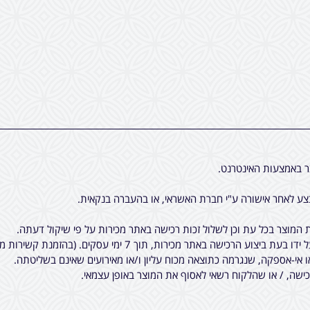
ר באמצעות האינטרנט.
ע לאחר אישורה ע"י חברת האשראי, או בהעברה בנקאית.
המוצר בכל עת וכן לשלול זכות רכישה באתר מכירות על פי שיקול דעתה.
7 ימי עסקים. (בהזמנת קשירות מיוחדות לציציות, יתכן עוד עיכוב קטן).
ו אי-אספקה, שנגרמה כתוצאה מכוח עליון ו/או מאירועים שאינם בשליטתה.
שה, / או שהלקוח רשאי לאסוף את המוצר באופן עצמאי.