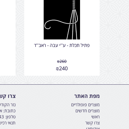
פתיל תכלת - ע''י עבה - ראב''ד
₪
260
₪
240
מפת האתר
צרו קש
מוצרים פופולריים
נזר הקוד
מוצרים חדשים
כתובת: אליהו הנבי
ראשי
טלפון:
43
צרו קשר
תנאי רכי
אודותינו