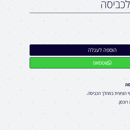
כביסה
ווטסאפ
סה
 הציצית במהלך הכביסה.
רוכסן.