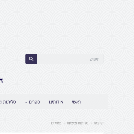
ראשי
אודותינו
ספרים
טליתות וצ
דף בית
טליתות וציציות
פתילים