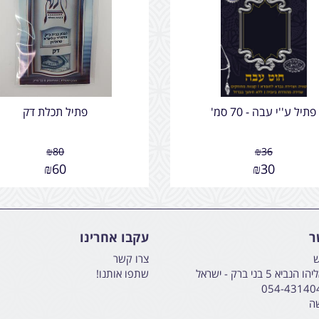
פתיל ע''י עבה - 70 סמ'
פתיל תכלת דק
₪
80
₪
36
₪
60
₪
30
ר
עקבו אחרינו
ש
צרו קשר
א 5 בני ברק - ישראל
שתפו אותנו!
054-43140
שה