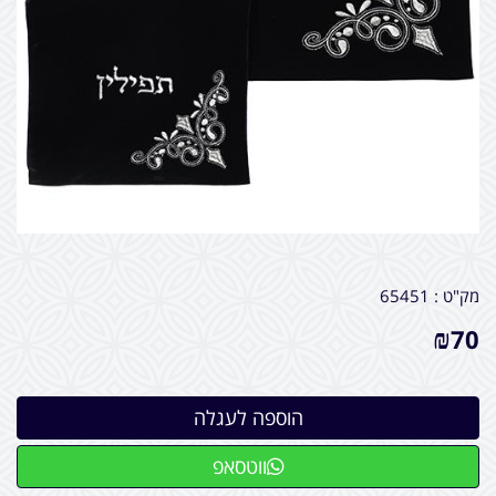
מק"ט :
65451
₪
70
ווטסאפ