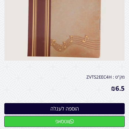
מק"ט :
ZVTS2EEC4H
₪
6.5
ווטסאפ