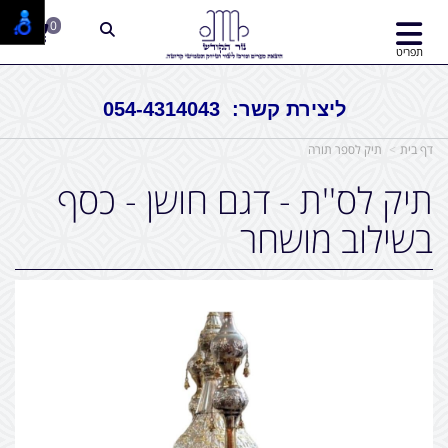
0
תפריט
ליצירת קשר: 054-4314043
דף בית
תיק לספר תורה
תיק לס''ת - דגם חושן - כסף
בשילוב מושחר