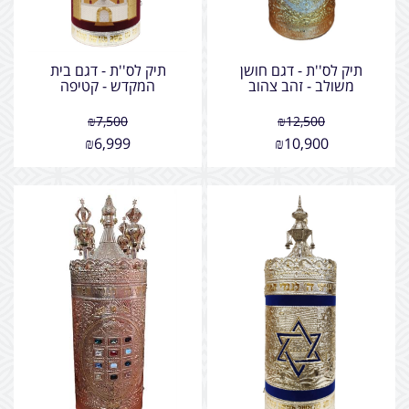
תיק לס''ת - דגם חושן
תיק לס''ת - דגם בית
משולב - זהב צהוב
המקדש - קטיפה
₪
7,500
₪
12,500
₪
6,999
₪
10,900