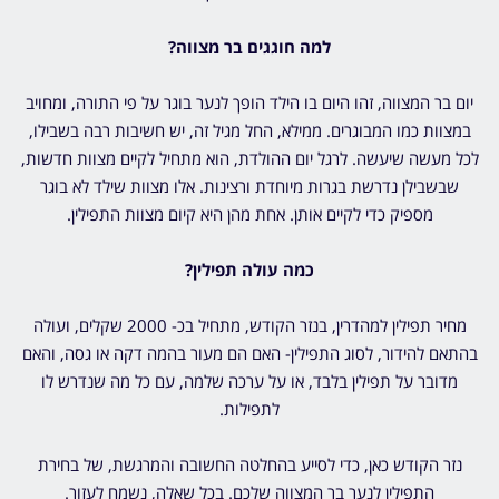
למה חוגגים בר מצווה?
יום בר המצווה, זהו היום בו הילד הופך לנער בוגר על פי התורה, ומחויב
במצוות כמו המבוגרים. ממילא, החל מגיל זה, יש חשיבות רבה בשבילו,
לכל מעשה שיעשה. לרגל יום ההולדת, הוא מתחיל לקיים מצוות חדשות,
שבשבילן נדרשת בגרות מיוחדת ורצינות. אלו מצוות שילד לא בוגר
מספיק כדי לקיים אותן. אחת מהן היא קיום מצוות התפילין.
כמה עולה תפילין?
מחיר תפילין למהדרין, בנזר הקודש, מתחיל בכ- 2000 שקלים, ועולה
בהתאם להידור, לסוג התפילין- האם הם מעור בהמה דקה או גסה, והאם
מדובר על תפילין בלבד, או על ערכה שלמה, עם כל מה שנדרש לו
לתפילות.
נזר הקודש כאן, כדי לסייע בהחלטה החשובה והמרגשת, של בחירת
התפילין לנער בר המצווה שלכם. בכל שאלה, נשמח לעזור.