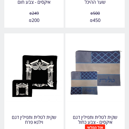
שער ההיכל
איקסים - צבע חום
₪
249
₪
500
₪
200
₪
450
שקית לטלית ותפילין דגם
שקית לטלית ותפילין דגם
איקסים - צבע כחול
וילנא פרח
אזל המלאי