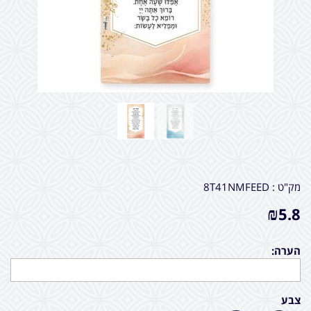
מק"ט :
8T41NMFEED
₪
5.8
הערה:
צבע