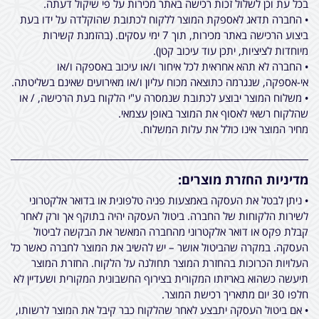
בכל עת וכן לשלול זכות רכישה באתר מכירות על פי שיקול דעתה.
• החברה תדאג לאספקת המוצר ללקוח לכתובת שהוקלדה על ידו בעת
ביצוע הרכישה באתר מכירות, תוך 7 ימי עסקים. (בהזמנת קשירות
מיוחדות לציציות, יתכן עוד עיכוב קטן).
• החברה לא תהא אחראית לכל איחור ו/או עיכוב באספקה ו/או
אי-אספקה, שנגרמה כתוצאה מכוח עליון ו/או מאירועים שאינם בשליטתה.
• משלוח המוצר יבוצע לכתובת שנמסרה ע"י הלקוח בעת הרכישה, / או
שהלקוח רשאי לאסוף את המוצר באופן עצמאי.
מחיר המוצר אינו כולל את עלות המשלוח.
מדיניות החזרת מוצרים:
• ניתן לבטל את העסקה באמצעות פניה טלפונית או בדואר אלקטרוני
לשירות הלקוחות של החברה. ביטול העסקה יהיה בתוקף אך ורק לאחר
קבלת פקס או דואר אלקטרוני מהחברה המאשר את הבקשה לביטול
העסקה. במקרה שהביטול אושר – יש להשיב את המוצר לחברה כאשר כל
העלויות הכרוכות בהחזרת המוצר תחולנה על הלקוח. החזרת המוצר
תיעשה כשהוא באריזתו המקורית בצירוף החשבונית המקורית ושעדיין לא
חלפו 30 יום מתאריך רכישת המוצר.
• אם ביטול העסקה יתבצע לאחר שהלקוח כבר קיבל את המוצר לרשותו,