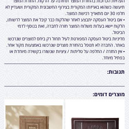
העלויות הכרוכות בהחזרת המוצר תחולנה על הלקוח. החזרת המוצר
תיעשה כשהוא באריזתו המקורית בצירוף החשבונית המקורית ושעדיין לא
חלפו 30 יום מתאריך רכישת המוצר.
• אם ביטול העסקה יתבצע לאחר שהלקוח כבר קיבל את המוצר לרשותו,
הלקוח יישא בעלות משלוח המוצר חזרה לחברה, זאת בנוסף לדמי
הביטול.
מדיניות ביטול העסקה המפורטת לעיל תחול רק ביחס למוצרים שנרכשו
באתר. החברה לא תטפל בהחזרת מוצרים שנרכשו באמצעות מקור אחר.
• אין החזרה / החלפה על טליתות / ציציות שנשזרו בקשירה מיוחדת או
בפתיל מיוחד.
תגובות:
מוצרים דומים: