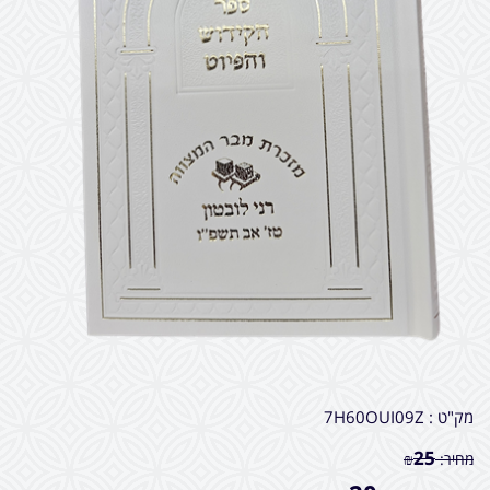
מק"ט :
7H60OUI09Z
25
מחיר:
₪