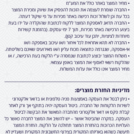
• מחיר המוצר באתר כולל את המע"מ
• החברה שומרת לעצמה את הזכות להפסיק את שיווק ומכירת המוצר
בכל עת וכן לשלול זכות רכישה באתר מכירות על פי שיקול דעתה.
• החברה תדאג לאספקת המוצר ללקוח לכתובת שהוקלדה על ידו בעת
ביצוע הרכישה באתר מכירות, תוך 7 ימי עסקים. (בהזמנת קשירות
מיוחדות לציציות, יתכן עוד עיכוב קטן).
• החברה לא תהא אחראית לכל איחור ו/או עיכוב באספקה ו/או
אי-אספקה, שנגרמה כתוצאה מכוח עליון ו/או מאירועים שאינם בשליטתה.
• משלוח המוצר יבוצע לכתובת שנמסרה ע"י הלקוח בעת הרכישה, / או
שהלקוח רשאי לאסוף את המוצר באופן עצמאי.
מחיר המוצר אינו כולל את עלות המשלוח.
מדיניות החזרת מוצרים:
• ניתן לבטל את העסקה באמצעות פניה טלפונית או בדואר אלקטרוני
לשירות הלקוחות של החברה. ביטול העסקה יהיה בתוקף אך ורק לאחר
קבלת פקס או דואר אלקטרוני מהחברה המאשר את הבקשה לביטול
העסקה. במקרה שהביטול אושר – יש להשיב את המוצר לחברה כאשר כל
העלויות הכרוכות בהחזרת המוצר תחולנה על הלקוח. החזרת המוצר
תיעשה כשהוא באריזתו המקורית בצירוף החשבונית המקורית ושעדיין לא