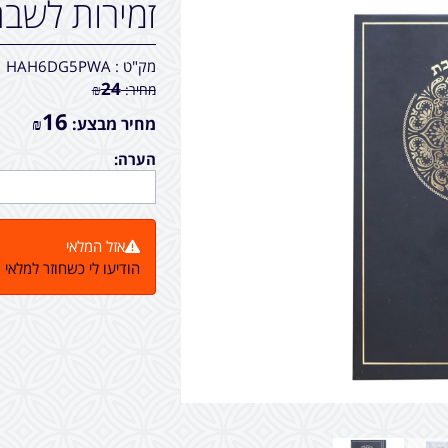
זמירות לשב
מק"ט :
HAH6DG5PWA
24
מחיר:
₪
16
מחיר מבצע:
₪
הערה:
אזל המלאי
הודיעו לי כשחוזר למלאי