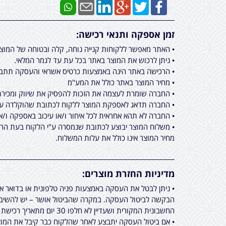
זמן אספקה ותנאי רכישה:
• האתר מאפשר ללקוחות קנייה נוחה, קלה ובטוחה של המוצ
• ניתן לרכוש את המוצר באתר בכל עת עד לגמר המלאי.
• הרכישה באתר הינה באמצעות כרטיס אשראי והעסקה תתבצ
• מחיר המוצר באתר כולל את המע"מ
• החברה שומרת לעצמה את הזכות להפסיק את שיווק ומכירת 
• החברה תדאג לאספקת המוצר ללקוח לכתובת שהוקלדה על ידו בעת ביצוע הרכישה באתר מכירות, תוך 
• החברה לא תהא אחראית לכל איחור ו/או עיכוב באספקה ו/א
• משלוח המוצר יבוצע לכתובת שנמסרה ע"י הלקוח בעת הרכי
מחיר המוצר אינו כולל את עלות המשלוח.
מדיניות החזרת מוצרים:
• ניתן לבטל את העסקה באמצעות פניה טלפונית או בדואר 
הבקשה לביטול העסקה. במקרה שהביטול אושר – יש להשיב א
החשבונית המקורית ושעדיין לא חלפו 30 יום מתאריך רכישת המוצר.
• אם ביטול העסקה יתבצע לאחר שהלקוח כבר קיבל את המוצר